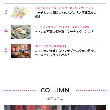
日本と同じく「区」に分けられているホーチミン
ホーチミンの各区ごとの見どころと雰囲気をご
紹介
ホーチミンでフォーの次に食べるならこの麺！
ベトナム南部の名物麺「フーティウ」とは？
50バーツでタイ料理を味わう
まるで街の食堂！スワンナプーム空港の格安フ
ードコートに行ってみよう
COL
U
MN
最新コラム