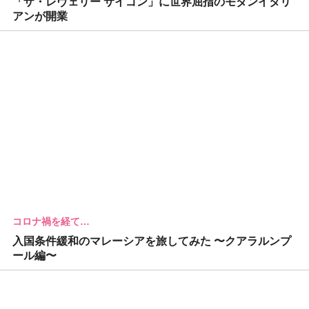
「ザ・レヴェリー サイゴン」に世界屈指のモダンイタリ
アンが開業
コロナ禍を経て…
入国条件緩和のマレーシアを旅してみた 〜クアラルンプ
ール編〜