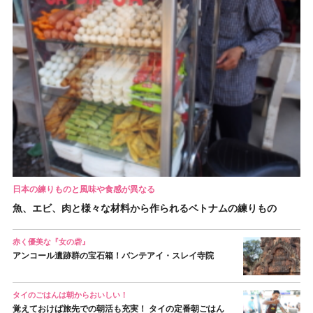
日本の練りものと風味や食感が異なる
魚、エビ、肉と様々な材料から作られるベトナムの練りもの
赤く優美な『女の砦』
アンコール遺跡群の宝石箱！バンテアイ・スレイ寺院
タイのごはんは朝からおいしい！
覚えておけば旅先での朝活も充実！ タイの定番朝ごはん