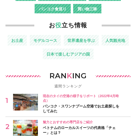
バンコク食巡り
買い物三昧
お
役
立ち情報
お土産
モデルコース
世界遺産を学ぶ
人気観光地
日本で楽しむアジアの国
RAN
K
ING
週間ランキング
現在のタイの空港の様子をリポート（2022年4月時
点）
バンコク・スワンナプーム空港でお土産探しを
してみた
魅力とおすすめの専門店をご紹介
ベトナムのローカルスイーツの代表格「チェ
ー」とは？