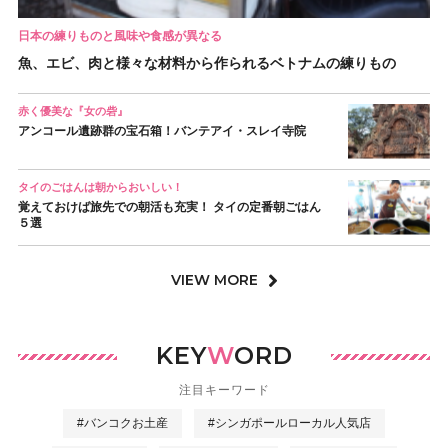
日本の練りものと風味や食感が異なる
魚、エビ、肉と様々な材料から作られるベトナムの練りもの
赤く優美な『女の砦』
アンコール遺跡群の宝石箱！バンテアイ・スレイ寺院
タイのごはんは朝からおいしい！
覚えておけば旅先での朝活も充実！ タイの定番朝ごはん
５選
VIEW MORE
KEY
W
ORD
注目キーワード
#バンコクお土産
#シンガポールローカル人気店