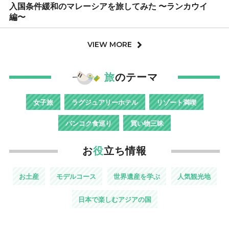
入国条件緩和のマレーシアを旅してみた 〜ランカウイ
編〜
VIEW MORE
旅
のテーマ
女子旅
ラグジュアリーホテル
リゾート満喫
バンコク食巡り
買い物三昧
お
役
立ち情報
お土産
モデルコース
世界遺産を学ぶ
人気観光地
日本で楽しむアジアの国