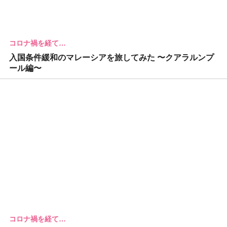
コロナ禍を経て…
入国条件緩和のマレーシアを旅してみた 〜クアラルンプ
ール編〜
コロナ禍を経て…