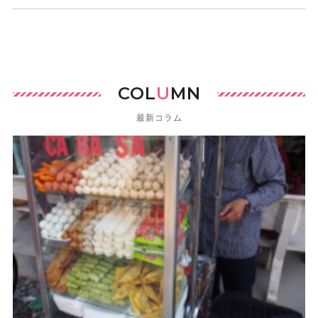
COL
U
MN
最新コラム