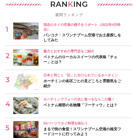
RAN
K
ING
週間ランキング
現在のタイの空港の様子をリポート（2022年4月時
点）
バンコク・スワンナプーム空港でお土産探しを
してみた
魅力とおすすめの専門店をご紹介
ベトナムのローカルスイーツの代表格「チェ
ー」とは？
日本と同じく「区」に分けられているホーチミン
ホーチミンの各区ごとの見どころと雰囲気をご
紹介
ホーチミンでフォーの次に食べるならこの麺！
ベトナム南部の名物麺「フーティウ」とは？
50バーツでタイ料理を味わう
まるで街の食堂！スワンナプーム空港の格安フ
ードコートに行ってみよう