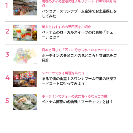
現在のタイの空港の様子をリポート（2022年4月時
点）
バンコク・スワンナプーム空港でお土産探しを
してみた
魅力とおすすめの専門店をご紹介
ベトナムのローカルスイーツの代表格「チェ
ー」とは？
日本と同じく「区」に分けられているホーチミン
ホーチミンの各区ごとの見どころと雰囲気をご
紹介
50バーツでタイ料理を味わう
まるで街の食堂！スワンナプーム空港の格安フ
ードコートに行ってみよう
ホーチミンでフォーの次に食べるならこの麺！
ベトナム南部の名物麺「フーティウ」とは？