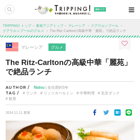
東南アジア
TRIPPING! トップ
東南アジアトップ
マレーシア
クアラルンプール
クアラルンプールのグルメ
The Ritz-Carltonの高級中華「麗苑」で絶品ランチ
マレーシア
グルメ
The Ritz-Carltonの高級中華「麗苑」
で絶品ランチ
AUTHOR /
Natsu
| 在住歴約5年
TAG /
ランチ
リッツカールトン
中華料理
北京ダック
飲茶
2014.11.11 更新