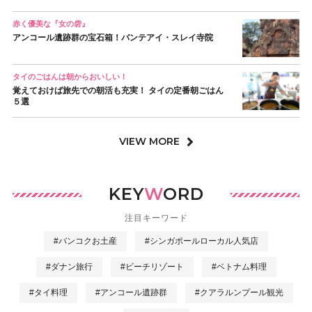
赤く優美な『女の砦』
アンコール遺跡群の宝石箱！バンテアイ・スレイ寺院
タイのごはんは朝からおいしい！
覚えておけば旅先での朝活も充実！ タイの定番朝ごはん
５選
VIEW MORE
KEY
W
ORD
注目キーワード
#バンコクお土産
#シンガポールローカル人気店
#ダナン旅行
#ビーチリゾート
#ベトナム料理
#タイ料理
#アンコール遺跡群
#クアラルンプール観光