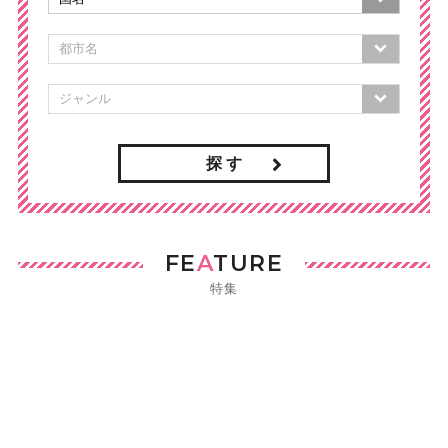
探 す
FE
A
TURE
特集