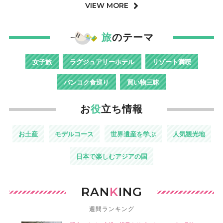
VIEW MORE
旅
のテーマ
女子旅
ラグジュアリーホテル
リゾート満喫
バンコク食巡り
買い物三昧
お
役
立ち情報
お土産
モデルコース
世界遺産を学ぶ
人気観光地
日本で楽しむアジアの国
RAN
K
ING
週間ランキング