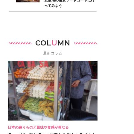
ム空港の格安フードコートに行
ってみよう
COL
U
MN
最新コラム
日本の練りものと風味や食感が異なる