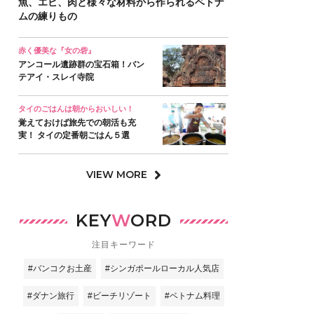
魚、エビ、肉と様々な材料から作られるベトナ
ムの練りもの
赤く優美な『女の砦』
アンコール遺跡群の宝石箱！バン
テアイ・スレイ寺院
タイのごはんは朝からおいしい！
覚えておけば旅先での朝活も充
実！ タイの定番朝ごはん５選
VIEW MORE
KEY
W
ORD
注目キーワード
#バンコクお土産
#シンガポールローカル人気店
#ダナン旅行
#ビーチリゾート
#ベトナム料理