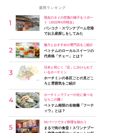
週間ランキング
現在のタイの空港の様子をリポー
ト（2022年4月時点）
バンコク・スワンナプーム空港
でお土産探しをしてみた
魅力とおすすめの専門店をご紹介
ベトナムのローカルスイーツの
代表格「チェー」とは？
日本と同じく「区」に分けられて
いるホーチミン
ホーチミンの各区ごとの見どこ
ろと雰囲気をご紹介
ホーチミンでフォーの次に食べる
ならこの麺！
ベトナム南部の名物麺「フーテ
ィウ」とは？
50バーツでタイ料理を味わう
まるで街の食堂！スワンナプー