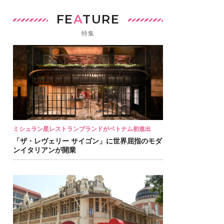
FE
A
TURE
特集
ミシュラン星レストランブランドがベトナム初進出
「ザ・レヴェリー サイゴン」に世界屈指のモダ
ンイタリアンが開業