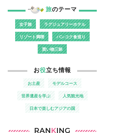
旅
のテーマ
女子旅
ラグジュアリーホテル
リゾート満喫
バンコク食巡り
買い物三昧
お
役
立ち情報
お土産
モデルコース
世界遺産を学ぶ
人気観光地
日本で楽しむアジアの国
RAN
K
ING