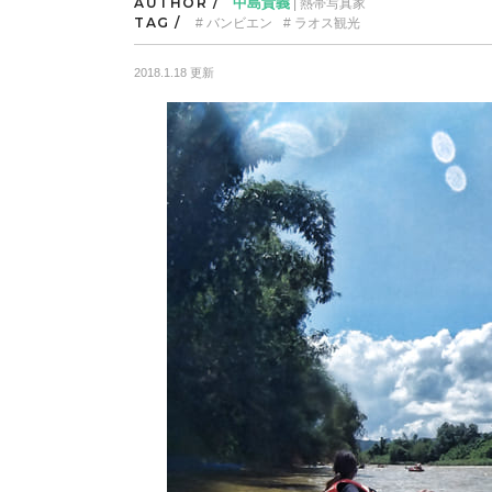
AUTHOR /
中島貴義
| 熱帯写真家
TAG /
バンビエン
ラオス観光
2018.1.18 更新