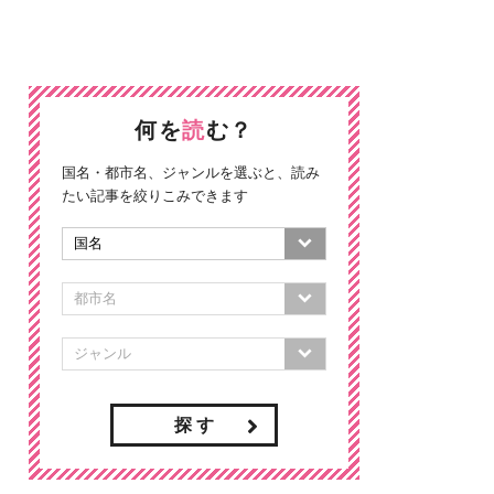
何を
読
む？
国名・都市名、ジャンルを選ぶと、読み
たい記事を絞りこみできます
探 す