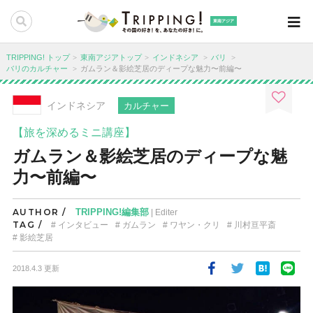
東南アジア
TRIPPING! トップ
東南アジアトップ
インドネシア
バリ
バリのカルチャー
ガムラン＆影絵芝居のディープな魅力〜前編〜
インドネシア
カルチャー
【旅を深めるミニ講座】
ガムラン＆影絵芝居のディープな魅
力〜前編〜
AUTHOR /
TRIPPING!編集部
| Editer
TAG /
インタビュー
ガムラン
ワヤン・クリ
川村亘平斎
影絵芝居
2018.4.3 更新