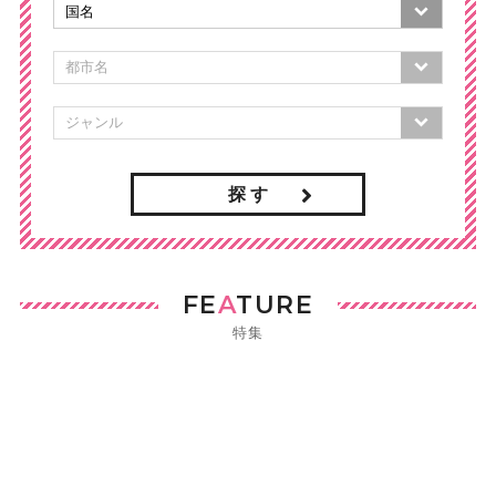
探 す
FE
A
TURE
特集