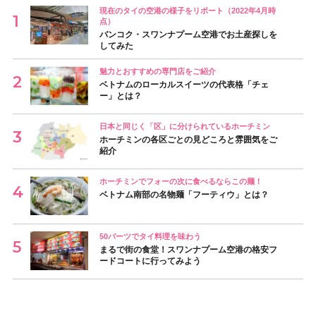
現在のタイの空港の様子をリポート（2022年4月時
点）
バンコク・スワンナプーム空港でお土産探しを
してみた
魅力とおすすめの専門店をご紹介
ベトナムのローカルスイーツの代表格「チェ
ー」とは？
日本と同じく「区」に分けられているホーチミン
ホーチミンの各区ごとの見どころと雰囲気をご
紹介
ホーチミンでフォーの次に食べるならこの麺！
ベトナム南部の名物麺「フーティウ」とは？
50バーツでタイ料理を味わう
まるで街の食堂！スワンナプーム空港の格安フ
ードコートに行ってみよう