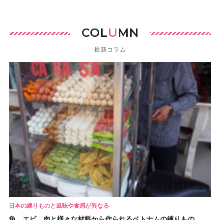
COL
U
MN
最新コラム
日本の練りものと風味や食感が異なる
魚、エビ、肉と様々な材料から作られるベトナムの練りもの