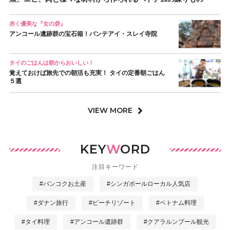
赤く優美な『女の砦』
アンコール遺跡群の宝石箱！バンテアイ・スレイ寺院
タイのごはんは朝からおいしい！
覚えておけば旅先での朝活も充実！ タイの定番朝ごはん
５選
VIEW MORE
KEY
W
ORD
注目キーワード
#バンコクお土産
#シンガポールローカル人気店
#ダナン旅行
#ビーチリゾート
#ベトナム料理
#タイ料理
#アンコール遺跡群
#クアラルンプール観光