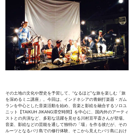
その土地の文化や歴史を予習して、“なるほど”な旅を楽しむ「旅
を深めるミニ講座」。今回は、インドネシアの青銅打楽器・ガム
ランを中心とした音楽活動を始め、音楽と影絵を融合するソロユ
ニット【TAIKUH JIKANG滞空時間】を中心に、国内外のアーティ
ストとの共演など、多彩な活躍を見せる川村亘平斎さんが登場。
音楽、影絵などの芸能を通して独特の「場」を作る彼だが、その
ルーツとなるバリ島での修行体験、そこから見えたバリ島におけ