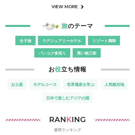
VIEW MORE
旅
のテーマ
女子旅
ラグジュアリーホテル
リゾート満喫
バンコク食巡り
買い物三昧
お
役
立ち情報
お土産
モデルコース
世界遺産を学ぶ
人気観光地
日本で楽しむアジアの国
RAN
K
ING
週間ランキング