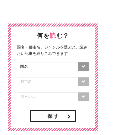
何を
読
む？
国名・都市名、ジャンルを選ぶと、読み
たい記事を絞りこみできます
探 す