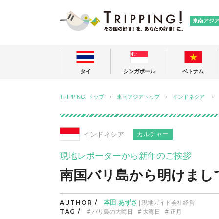
TRIPPING
東南アジ
タイ
シンガポール
ベトナム
TRIPPING! トップ
東南アジアトップ
インドネシア
インドネシア
カルチャー
現地レポーターから新年のご挨拶
南国バリ島から明けまし
AUTHOR /
本田 あずさ
| 現地ガイド会社経営
TAG /
バリ島の大晦日
大晦日
正月