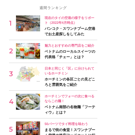
週間ランキング
現在のタイの空港の様子をリポー
ト（2022年4月時点）
バンコク・スワンナプーム空港
でお土産探しをしてみた
魅力とおすすめの専門店をご紹介
ベトナムのローカルスイーツの
代表格「チェー」とは？
日本と同じく「区」に分けられて
いるホーチミン
ホーチミンの各区ごとの見どこ
ろと雰囲気をご紹介
ホーチミンでフォーの次に食べる
ならこの麺！
ベトナム南部の名物麺「フーテ
ィウ」とは？
50バーツでタイ料理を味わう
まるで街の食堂！スワンナプー