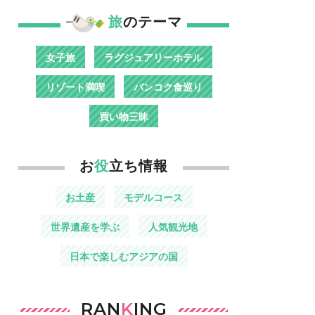
旅
のテーマ
女子旅
ラグジュアリーホテル
リゾート満喫
バンコク食巡り
買い物三昧
お
役
立ち情報
お土産
モデルコース
世界遺産を学ぶ
人気観光地
日本で楽しむアジアの国
RAN
K
ING