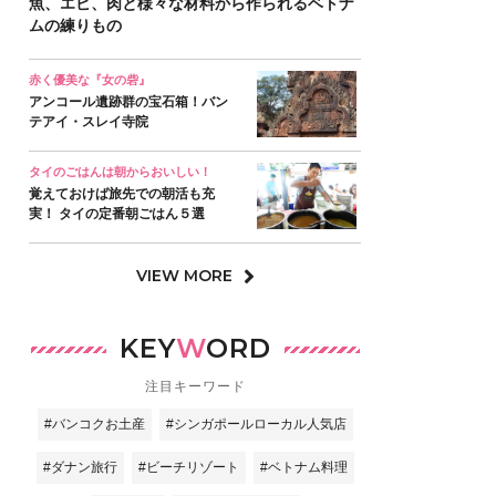
魚、エビ、肉と様々な材料から作られるベトナ
ムの練りもの
赤く優美な『女の砦』
アンコール遺跡群の宝石箱！バン
テアイ・スレイ寺院
タイのごはんは朝からおいしい！
覚えておけば旅先での朝活も充
実！ タイの定番朝ごはん５選
VIEW MORE
KEY
W
ORD
注目キーワード
#バンコクお土産
#シンガポールローカル人気店
#ダナン旅行
#ビーチリゾート
#ベトナム料理