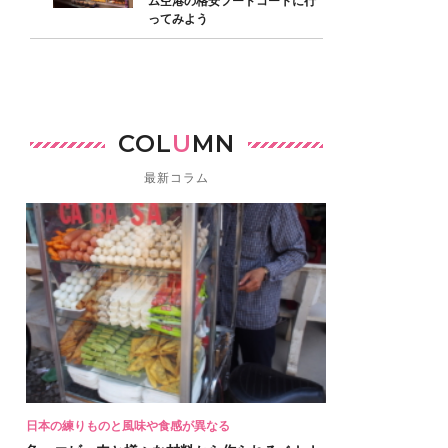
ム空港の格安フードコートに行
ってみよう
COL
U
MN
最新コラム
日本の練りものと風味や食感が異なる