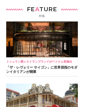
FE
A
TURE
特集
ミシュラン星レストランブランドがベトナム初進出
「ザ・レヴェリー サイゴン」に世界屈指のモダ
ンイタリアンが開業