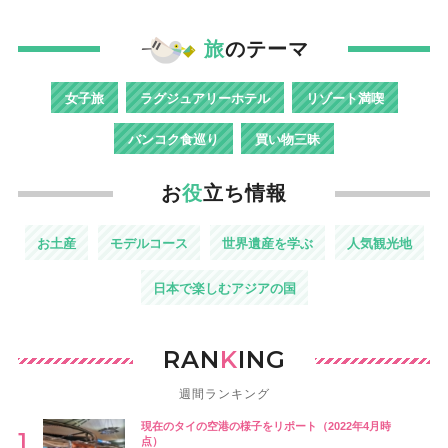
旅
のテーマ
女子旅
ラグジュアリーホテル
リゾート満喫
バンコク食巡り
買い物三昧
お
役
立ち情報
お土産
モデルコース
世界遺産を学ぶ
人気観光地
日本で楽しむアジアの国
RAN
K
ING
週間ランキング
現在のタイの空港の様子をリポート（2022年4月時
点）