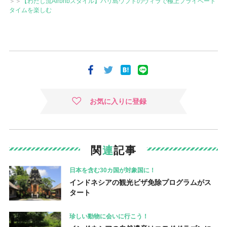
＞＞
【わたし流Airbnbスタイル】バリ島ウブドのヴィラで極上プライベート
タイムを楽しむ
お気に入りに登録
関
連
記事
日本を含む30カ国が対象国に！
インドネシアの観光ビザ免除プログラムがス
タート
珍しい動物に会いに行こう！