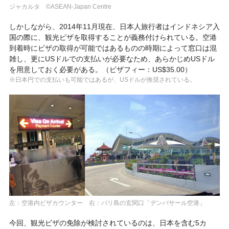
ジャカルタ ©ASEAN-Japan Centre
しかしながら、2014年11月現在、日本人旅行者はインドネシア入
国の際に、観光ビザを取得することが義務付けられている。空港
到着時にビザの取得が可能ではあるものの時期によって窓口は混
雑し、更にUSドルでの支払いが必要なため、あらかじめUSドル
を用意しておく必要がある。（ビザフィー：US$35.00）
※日本円での支払いも可能ではあるが、USドルが推奨されている。
左：空港内ビザカウンター 右：バリ島の玄関口「デンパサール空港」
今回、観光ビザの免除が検討されているのは、日本を含む5カ