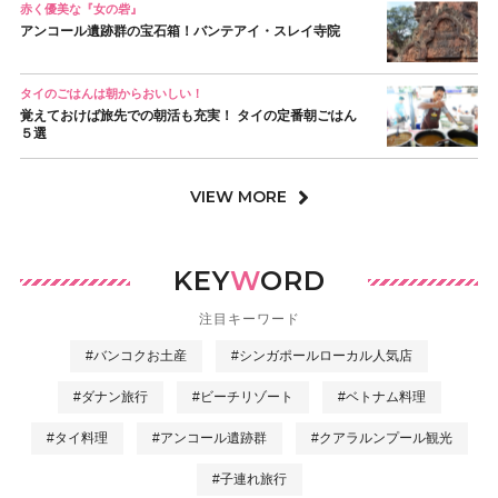
赤く優美な『女の砦』
アンコール遺跡群の宝石箱！バンテアイ・スレイ寺院
タイのごはんは朝からおいしい！
覚えておけば旅先での朝活も充実！ タイの定番朝ごはん
５選
VIEW MORE
KEY
W
ORD
注目キーワード
#バンコクお土産
#シンガポールローカル人気店
#ダナン旅行
#ビーチリゾート
#ベトナム料理
#タイ料理
#アンコール遺跡群
#クアラルンプール観光
#子連れ旅行