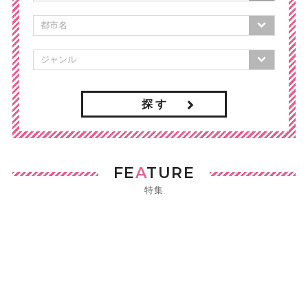
探 す
FE
A
TURE
特集