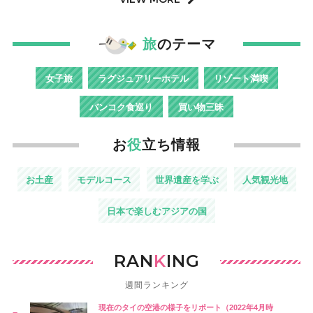
旅
のテーマ
女子旅
ラグジュアリーホテル
リゾート満喫
バンコク食巡り
買い物三昧
お
役
立ち情報
お土産
モデルコース
世界遺産を学ぶ
人気観光地
日本で楽しむアジアの国
RAN
K
ING
週間ランキング
現在のタイの空港の様子をリポート（2022年4月時