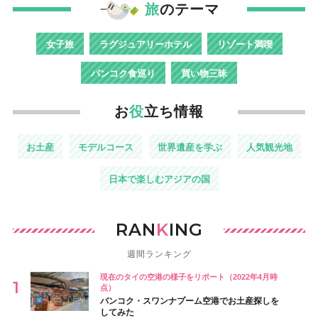
旅
のテーマ
女子旅
ラグジュアリーホテル
リゾート満喫
バンコク食巡り
買い物三昧
お
役
立ち情報
お土産
モデルコース
世界遺産を学ぶ
人気観光地
日本で楽しむアジアの国
RAN
K
ING
週間ランキング
現在のタイの空港の様子をリポート（2022年4月時
点）
バンコク・スワンナプーム空港でお土産探しを
してみた