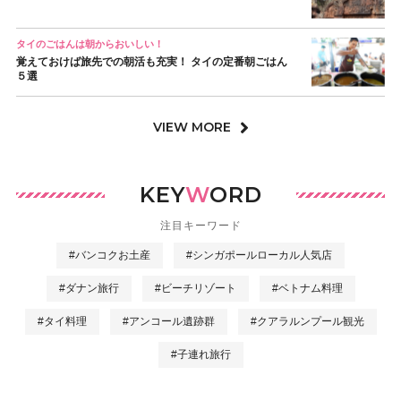
タイのごはんは朝からおいしい！
覚えておけば旅先での朝活も充実！ タイの定番朝ごはん
５選
VIEW MORE
KEY
W
ORD
注目キーワード
#バンコクお土産
#シンガポールローカル人気店
#ダナン旅行
#ビーチリゾート
#ベトナム料理
#タイ料理
#アンコール遺跡群
#クアラルンプール観光
#子連れ旅行