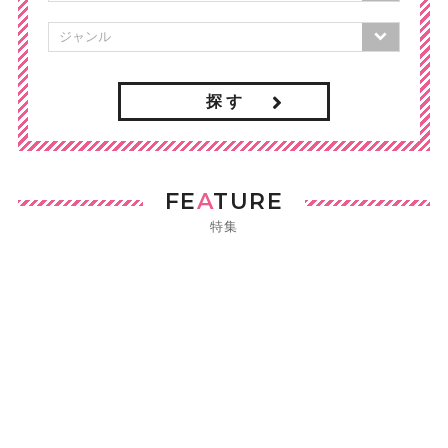
探 す
FE
A
TURE
特集