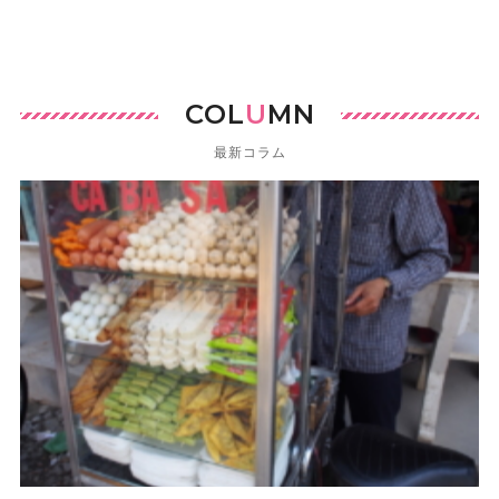
COL
U
MN
最新コラム