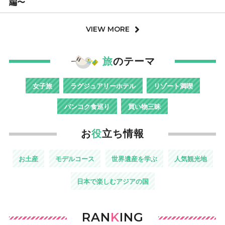
編〜
VIEW MORE
旅
のテーマ
女子旅
ラグジュアリーホテル
リゾート満喫
バンコク食巡り
買い物三昧
お
役
立ち情報
お土産
モデルコース
世界遺産を学ぶ
人気観光地
日本で楽しむアジアの国
RAN
K
ING