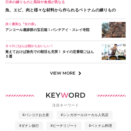
日本の練りものと風味や食感が異なる
魚、エビ、肉と様々な材料から作られるベトナムの練りもの
赤く優美な『女の砦』
アンコール遺跡群の宝石箱！バンテアイ・スレイ寺院
タイのごはんは朝からおいしい！
覚えておけば旅先での朝活も充実！ タイの定番朝ごはん
５選
VIEW MORE
KEY
W
ORD
注目キーワード
#バンコクお土産
#シンガポールローカル人気店
#ダナン旅行
#ビーチリゾート
#ベトナム料理