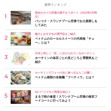
週間ランキング
現在のタイの空港の様子をリポート（2022年4月時
点）
バンコク・スワンナプーム空港でお土産探しを
してみた
魅力とおすすめの専門店をご紹介
ベトナムのローカルスイーツの代表格「チェ
ー」とは？
日本と同じく「区」に分けられているホーチミン
ホーチミンの各区ごとの見どころと雰囲気をご
紹介
ホーチミンでフォーの次に食べるならこの麺！
ベトナム南部の名物麺「フーティウ」とは？
50バーツでタイ料理を味わう
まるで街の食堂！スワンナプーム空港の格安フ
ードコートに行ってみよう