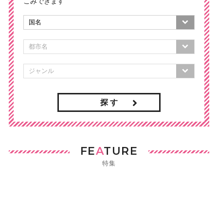
こみできます
探 す
FE
A
TURE
特集