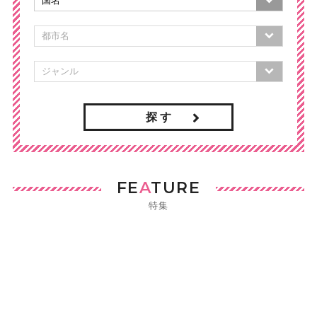
探 す
FE
A
TURE
特集