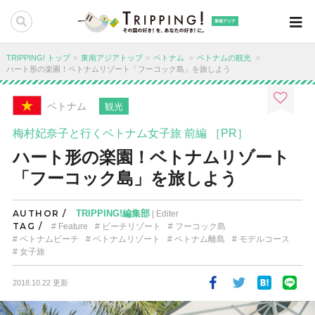
東南アジア
TRIPPING! トップ
東南アジアトップ
ベトナム
ベトナムの観光
ハート形の楽園！ベトナムリゾート「フーコック島」を旅しよう
ベトナム
観光
梅村妃奈子と行くベトナム女子旅 前編 ［PR］
ハート形の楽園！ベトナムリゾート
「フーコック島」を旅しよう
AUTHOR /
TRIPPING!編集部
| Editer
TAG /
Feature
ビーチリゾート
フーコック島
ベトナムビーチ
ベトナムリゾート
ベトナム離島
モデルコース
女子旅
2018.10.22 更新