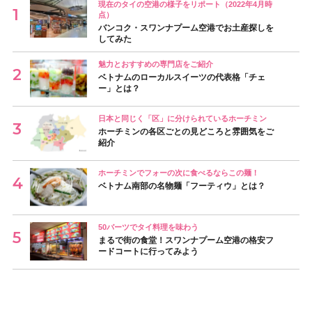
現在のタイの空港の様子をリポート（2022年4月時
点）
バンコク・スワンナプーム空港でお土産探しを
してみた
魅力とおすすめの専門店をご紹介
ベトナムのローカルスイーツの代表格「チェ
ー」とは？
日本と同じく「区」に分けられているホーチミン
ホーチミンの各区ごとの見どころと雰囲気をご
紹介
ホーチミンでフォーの次に食べるならこの麺！
ベトナム南部の名物麺「フーティウ」とは？
50バーツでタイ料理を味わう
まるで街の食堂！スワンナプーム空港の格安フ
ードコートに行ってみよう