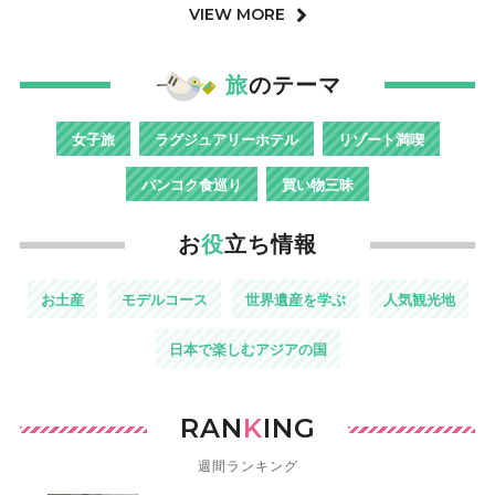
VIEW MORE
旅
のテーマ
女子旅
ラグジュアリーホテル
リゾート満喫
バンコク食巡り
買い物三昧
お
役
立ち情報
お土産
モデルコース
世界遺産を学ぶ
人気観光地
日本で楽しむアジアの国
RAN
K
ING
週間ランキング