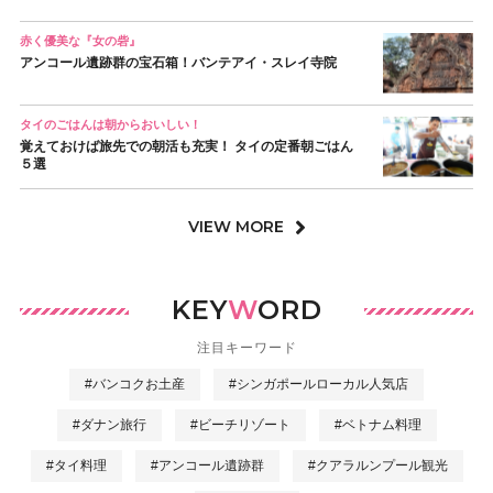
赤く優美な『女の砦』
アンコール遺跡群の宝石箱！バンテアイ・スレイ寺院
タイのごはんは朝からおいしい！
覚えておけば旅先での朝活も充実！ タイの定番朝ごはん
５選
VIEW MORE
KEY
W
ORD
注目キーワード
#バンコクお土産
#シンガポールローカル人気店
#ダナン旅行
#ビーチリゾート
#ベトナム料理
#タイ料理
#アンコール遺跡群
#クアラルンプール観光