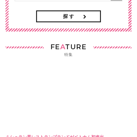
探 す
FE
A
TURE
特集
ミシュラン星レストランブランドがベトナム初進出