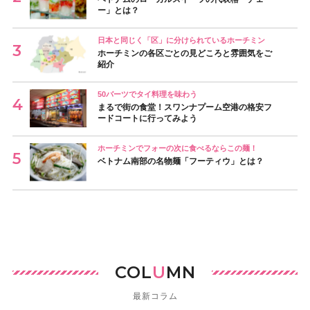
ー」とは？
日本と同じく「区」に分けられているホーチミン
ホーチミンの各区ごとの見どころと雰囲気をご
紹介
50バーツでタイ料理を味わう
まるで街の食堂！スワンナプーム空港の格安フ
ードコートに行ってみよう
ホーチミンでフォーの次に食べるならこの麺！
ベトナム南部の名物麺「フーティウ」とは？
COL
U
MN
最新コラム