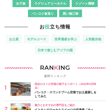
女子旅
ラグジュアリーホテル
リゾート満喫
バンコク食巡り
買い物三昧
お
役
立ち情報
お土産
モデルコース
世界遺産を学ぶ
人気観光地
日本で楽しむアジアの国
RAN
K
ING
週間ランキング
現在のタイの空港の様子をリポート（2022年4月時
点）
バンコク・スワンナプーム空港でお土産探しを
してみた
魅力とおすすめの専門店をご紹介
ベトナムのローカルスイーツの代表格「チェ