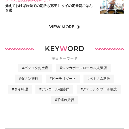
タイのごはんは朝からおいしい！
覚えておけば旅先での朝活も充実！ タイの定番朝ごはん
５選
VIEW MORE
KEY
W
ORD
注目キーワード
#バンコクお土産
#シンガポールローカル人気店
#ダナン旅行
#ビーチリゾート
#ベトナム料理
#タイ料理
#アンコール遺跡群
#クアラルンプール観光
#子連れ旅行