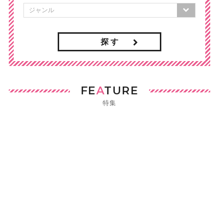
探 す
FE
A
TURE
特集