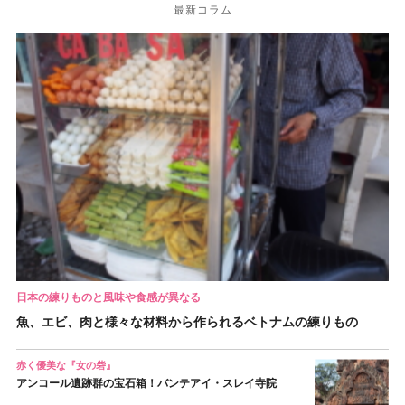
最新コラム
日本の練りものと風味や食感が異なる
魚、エビ、肉と様々な材料から作られるベトナムの練りもの
赤く優美な『女の砦』
アンコール遺跡群の宝石箱！バンテアイ・スレイ寺院