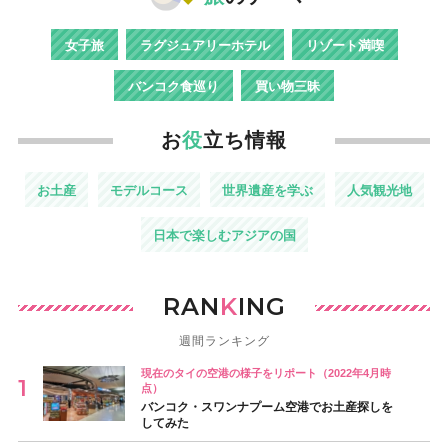
女子旅
ラグジュアリーホテル
リゾート満喫
バンコク食巡り
買い物三昧
お
役
立ち情報
お土産
モデルコース
世界遺産を学ぶ
人気観光地
日本で楽しむアジアの国
RAN
K
ING
週間ランキング
現在のタイの空港の様子をリポート（2022年4月時
点）
バンコク・スワンナプーム空港でお土産探しを
してみた