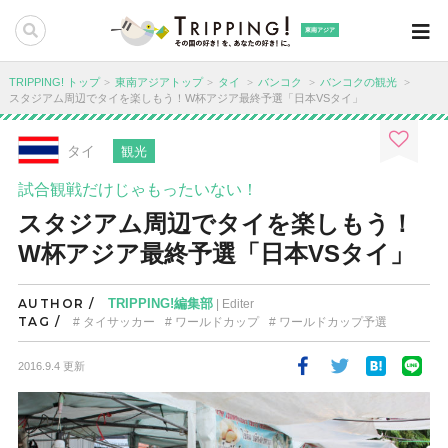
東南アジア
TRIPPING! トップ
東南アジアトップ
タイ
バンコク
バンコクの観光
スタジアム周辺でタイを楽しもう！W杯アジア最終予選「日本VSタイ」
タイ
観光
試合観戦だけじゃもったいない！
スタジアム周辺でタイを楽しもう！
W杯アジア最終予選「日本VSタイ」
AUTHOR /
TRIPPING!編集部
| Editer
TAG /
タイサッカー
ワールドカップ
ワールドカップ予選
2016.9.4 更新