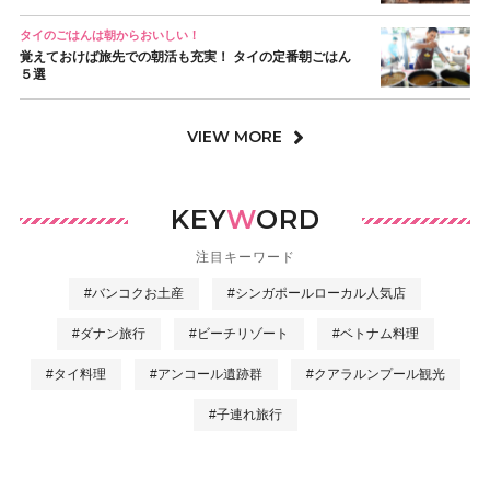
タイのごはんは朝からおいしい！
覚えておけば旅先での朝活も充実！ タイの定番朝ごはん
５選
VIEW MORE
KEY
W
ORD
注目キーワード
#バンコクお土産
#シンガポールローカル人気店
#ダナン旅行
#ビーチリゾート
#ベトナム料理
#タイ料理
#アンコール遺跡群
#クアラルンプール観光
#子連れ旅行