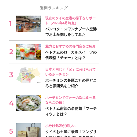
週間ランキング
現在のタイの空港の様子をリポー
ト（2022年4月時点）
バンコク・スワンナプーム空港
でお土産探しをしてみた
魅力とおすすめの専門店をご紹介
ベトナムのローカルスイーツの
代表格「チェー」とは？
日本と同じく「区」に分けられて
いるホーチミン
ホーチミンの各区ごとの見どこ
ろと雰囲気をご紹介
ホーチミンでフォーの次に食べる
ならこの麺！
ベトナム南部の名物麺「フーテ
ィウ」とは？
小分け包装が嬉しい
タイのお土産に最適！マンダリ