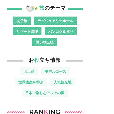
旅
のテーマ
女子旅
ラグジュアリーホテル
リゾート満喫
バンコク食巡り
買い物三昧
お
役
立ち情報
お土産
モデルコース
世界遺産を学ぶ
人気観光地
日本で楽しむアジアの国
RAN
K
ING