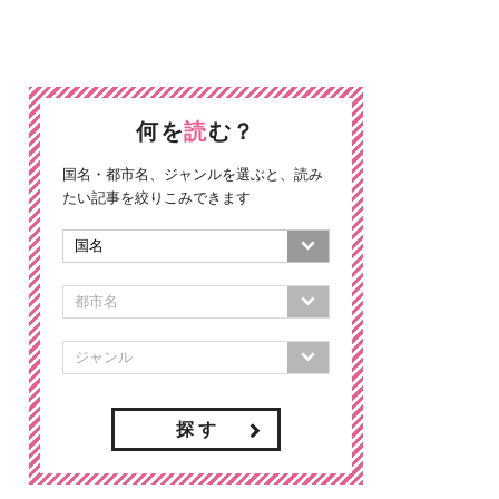
何を
読
む？
国名・都市名、ジャンルを選ぶと、読み
たい記事を絞りこみできます
探 す