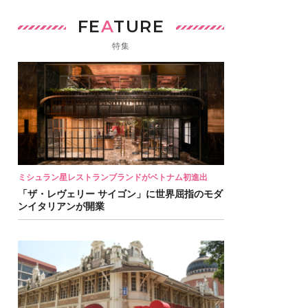
FE
A
TURE
特集
ミシュラン星レストランブランドがベトナム初進出
「ザ・レヴェリー サイゴン」に世界屈指のモダ
ンイタリアンが開業