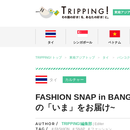
TRIPPING
東南アジ
タイ
シンガポール
ベトナム
TRIPPING! トップ
東南アジアトップ
タイ
バンコク
タイ
カルチャー
FASHION SNAP in B
の「いま」をお届け~
AUTHOR /
TRIPPING!編集部
| Editer
TAG /
FASHION
SNAP
ファッション