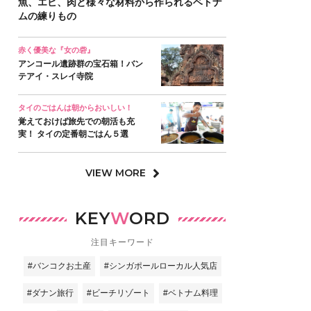
魚、エビ、肉と様々な材料から作られるベトナ
ムの練りもの
赤く優美な『女の砦』
アンコール遺跡群の宝石箱！バン
テアイ・スレイ寺院
タイのごはんは朝からおいしい！
覚えておけば旅先での朝活も充
実！ タイの定番朝ごはん５選
VIEW MORE
KEY
W
ORD
注目キーワード
#バンコクお土産
#シンガポールローカル人気店
#ダナン旅行
#ビーチリゾート
#ベトナム料理