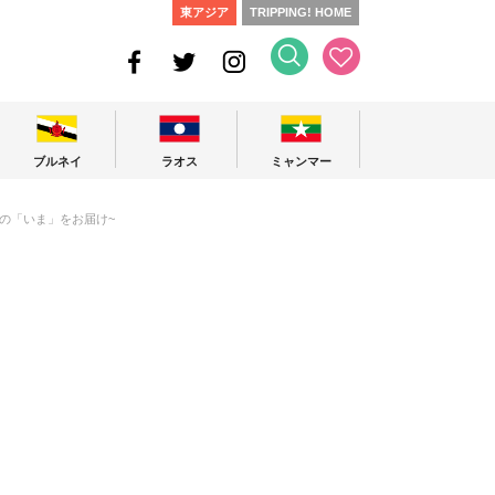
東アジア
TRIPPING! HOME
ブルネイ
ラオス
ミャンマー
ッションの「いま」をお届け~