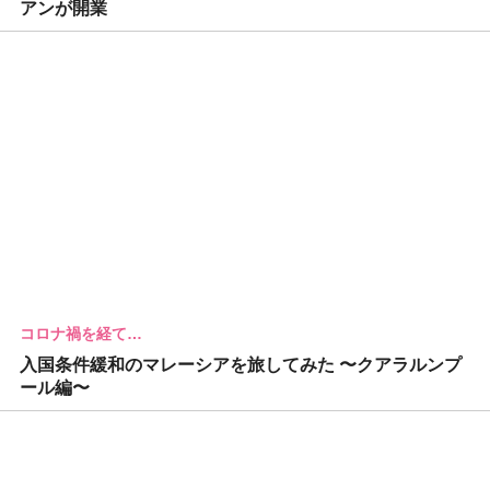
アンが開業
コロナ禍を経て…
入国条件緩和のマレーシアを旅してみた 〜クアラルンプ
ール編〜