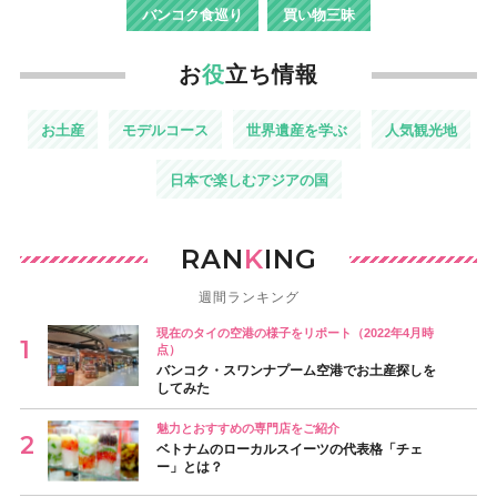
バンコク食巡り
買い物三昧
お
役
立ち情報
お土産
モデルコース
世界遺産を学ぶ
人気観光地
日本で楽しむアジアの国
RAN
K
ING
週間ランキング
現在のタイの空港の様子をリポート（2022年4月時
点）
バンコク・スワンナプーム空港でお土産探しを
してみた
魅力とおすすめの専門店をご紹介
ベトナムのローカルスイーツの代表格「チェ
ー」とは？