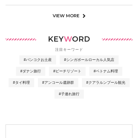
VIEW MORE
KEY
W
ORD
注目キーワード
#バンコクお土産
#シンガポールローカル人気店
#ダナン旅行
#ビーチリゾート
#ベトナム料理
#タイ料理
#アンコール遺跡群
#クアラルンプール観光
#子連れ旅行