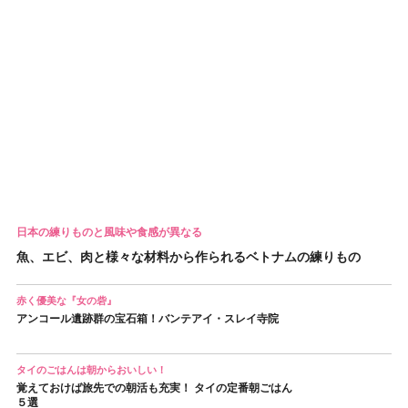
日本の練りものと風味や食感が異なる
魚、エビ、肉と様々な材料から作られるベトナムの練りもの
赤く優美な『女の砦』
アンコール遺跡群の宝石箱！バンテアイ・スレイ寺院
タイのごはんは朝からおいしい！
覚えておけば旅先での朝活も充実！ タイの定番朝ごはん
５選