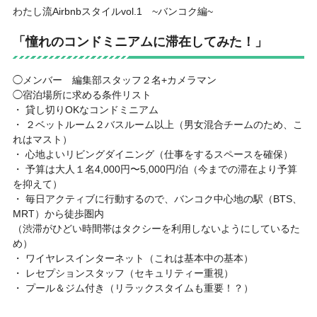
わたし流Airbnbスタイルvol.1 ~バンコク編~
「憧れのコンドミニアムに滞在してみた！」
◯メンバー 編集部スタッフ２名+カメラマン
◯宿泊場所に求める条件リスト
・ 貸し切りOKなコンドミニアム
・ ２ベットルーム２バスルーム以上（男女混合チームのため、こ
れはマスト）
・ 心地よいリビングダイニング（仕事をするスペースを確保）
・ 予算は大人１名4,000円〜5,000円/泊（今までの滞在より予算
を抑えて）
・ 毎日アクティブに行動するので、バンコク中心地の駅（BTS、
MRT）から徒歩圏内
（渋滞がひどい時間帯はタクシーを利用しないようにしているた
め）
・ ワイヤレスインターネット（これは基本中の基本）
・ レセプションスタッフ（セキュリティー重視）
・ プール＆ジム付き（リラックスタイムも重要！？）