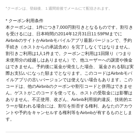
*クーポンは、登録後、１週間前後でメールにて配信されます。
* クーポン利用条件
本クーポンは、1件につき7,000円割引きとなるものです。割引き
を受けるには、日本時間の2014年12月31日11:59PMまでに
AirbnbのサイトかAirbnbモバイルアプリ最新バージョンで、予約
手続き（ホストからの承認含め）を完了しなくてはなりません。
割引きご利用は1人1件まで。クーポンご利用は1回限り（つまり
未使用分の繰越しはありません）で、他ユーザーへの譲渡や換金
はできません。予約後に返金が発生した場合、 返金される額は実
際お支払いになった額までとなります。このコードはAirbnbモバ
イルアプリの古いバージョンでは使えない場合もあります。この
コードは、他のAirbnbのクーポンや割引コードと併用はできませ
ん。ゲストがこのコードを使っても、ホストの受取金には影響は
ありません。不正使用、改ざん、Airbnb利用規約違反、技術的エ
ラーが疑われる場合には、割引を拒否する権利、あなたのアカウ
ントや予約をキャンセルする権利等をAirbnbが有するものとしま
す。