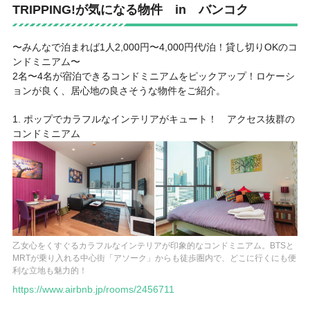
TRIPPING!が気になる物件 in バンコク
〜みんなで泊まれば1人2,000円〜4,000円代/泊！貸し切りOKのコ
ンドミニアム〜
2名〜4名が宿泊できるコンドミニアムをピックアップ！ロケーシ
ョンが良く、居心地の良さそうな物件をご紹介。
1. ポップでカラフルなインテリアがキュート！ アクセス抜群の
コンドミニアム
乙女心をくすぐるカラフルなインテリアが印象的なコンドミニアム。BTSと
MRTが乗り入れる中心街「アソーク」からも徒歩圏内で、どこに行くにも便
利な立地も魅力的！
https://www.airbnb.jp/rooms/2456711