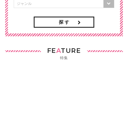
探 す
FE
A
TURE
特集