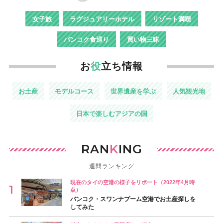
女子旅
ラグジュアリーホテル
リゾート満喫
バンコク食巡り
買い物三昧
お
役
立ち情報
お土産
モデルコース
世界遺産を学ぶ
人気観光地
日本で楽しむアジアの国
RAN
K
ING
週間ランキング
現在のタイの空港の様子をリポート（2022年4月時
点）
バンコク・スワンナプーム空港でお土産探しを
してみた