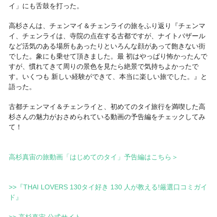
イ」にも舌鼓を打った。
高杉さんは、チェンマイ＆チェンライの旅をふり返り『チェンマ
イ、チェンライは、寺院の点在する古都ですが、ナイトバザール
など活気のある場所もあったりといろんな顔があって飽きない街
でした。象にも乗せて頂きました。最 初はやっぱり怖かったんで
すが、慣れてきて周りの景色を見たら絶景で気持ちよかったで
す。いくつも 新しい経験ができて、本当に楽しい旅でした。』と
語った。
古都チェンマイ＆チェンライと、初めてのタイ旅行を満喫した高
杉さんの魅力がおさめられている動画の予告編をチェックしてみ
て！
高杉真宙の旅動画「はじめてのタイ」予告編はこちら＞
>>『THAI LOVERS 130タイ好き 130 人が教える!厳選口コミガイ
ド』
>> 高杉真宙 公式サイト