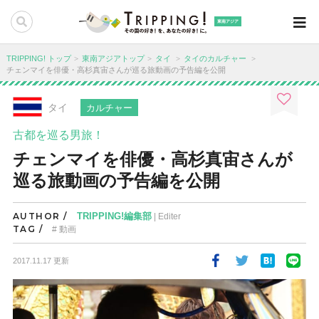
東南アジア
TRIPPING! トップ
東南アジアトップ
タイ
タイのカルチャー
チェンマイを俳優・高杉真宙さんが巡る旅動画の予告編を公開
タイ
カルチャー
古都を巡る男旅！
チェンマイを俳優・高杉真宙さんが
巡る旅動画の予告編を公開
AUTHOR /
TRIPPING!編集部
| Editer
TAG /
動画
2017.11.17 更新