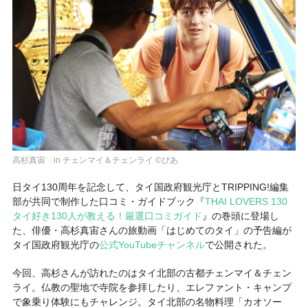
高杉真宙 in チェンマイ＆チェンライ ©ぴあ
日タイ130周年を記念して、タイ国政府観光庁とTRIPPING!編集
部が共同で制作した口コミ・ガイドブック『
THAI LOVERS 130
タイ好き130人が教える！厳選口コミガイド
』の巻頭に登場し
た、俳優・高杉真宙さんの旅動画「はじめてのタイ」の予告編が
タイ国政府観光庁の
公式YouTubeチャンネル
で公開された。
今回、高杉さんが訪れたのはタイ北部の古都チェンマイ＆チェン
ライ。仏教の聖地で寺院を参拝したり、エレファント・キャンプ
で象乗り体験にもチャレンジ。タイ北部の名物料理「カオソー