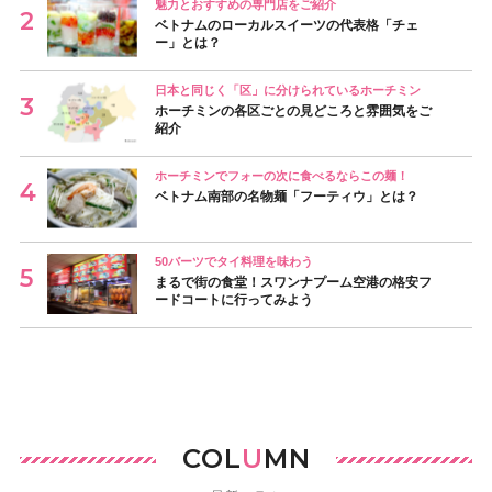
魅力とおすすめの専門店をご紹介
ベトナムのローカルスイーツの代表格「チェ
ー」とは？
日本と同じく「区」に分けられているホーチミン
ホーチミンの各区ごとの見どころと雰囲気をご
紹介
ホーチミンでフォーの次に食べるならこの麺！
ベトナム南部の名物麺「フーティウ」とは？
50バーツでタイ料理を味わう
まるで街の食堂！スワンナプーム空港の格安フ
ードコートに行ってみよう
COL
U
MN