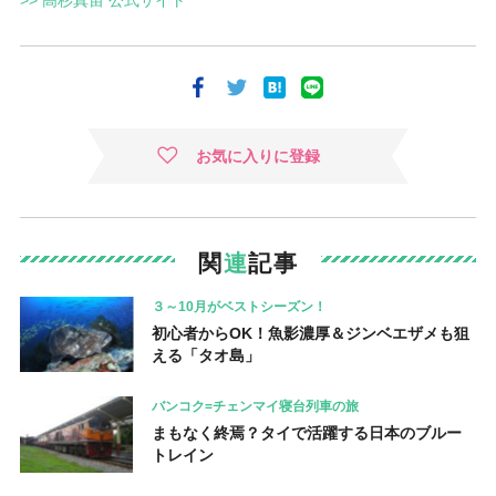
お気に入りに登録
関
連
記事
３～10月がベストシーズン！
初心者からOK！魚影濃厚＆ジンベエザメも狙
える「タオ島」
バンコク=チェンマイ寝台列車の旅
まもなく終焉？タイで活躍する日本のブルー
トレイン