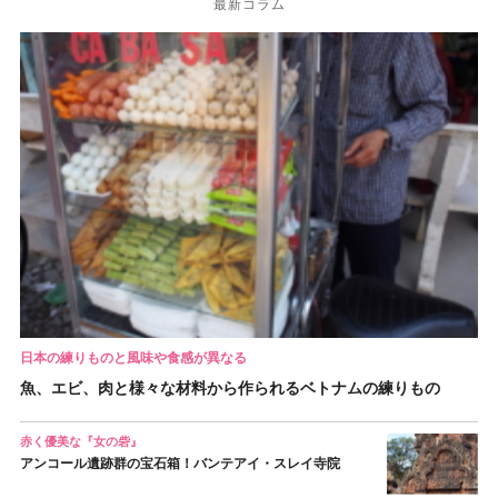
最新コラム
日本の練りものと風味や食感が異なる
魚、エビ、肉と様々な材料から作られるベトナムの練りもの
赤く優美な『女の砦』
アンコール遺跡群の宝石箱！バンテアイ・スレイ寺院