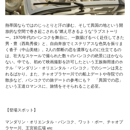
熱帯国ならではのじっとりと汗の滲む、そして異国の地という開
放的な空間で巻き起こされる”燃え尽きるような”ラブストーリ
ー。1970年代のバンコクを舞台に、一旗揚げるべく赴任してきた
男・豊（西島秀俊）と、自由奔放でミステリアスな色気を振りま
く沓子（中山美穂）。2人の禁断の恋を濃厚なものに仕立てるの
は、壮大なスケールで撮られた数々のバンコクの絶景にほかなら
ない。中でも、初めて映画撮影を許可したという王族御用達のホ
テル「マンダリン・オリエンタル・バンコク」でのシーンは見と
れるばかり。また、チャオプラヤー川での船上デートや寺院での
散歩など、バンコクでの旅デートの参考にも？ 「異国での恋」
という王道ロマンスに、旅情をそそられること必至。
【登場スポット】
マンダリン・オリエンタル・バンコク、ワット・ポー、チャオプ
ラヤー川、王宮前広場 etc