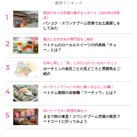
週間ランキング
現在のタイの空港の様子をリポート（2022年4月時
点）
バンコク・スワンナプーム空港でお土産探しを
してみた
魅力とおすすめの専門店をご紹介
ベトナムのローカルスイーツの代表格「チェ
ー」とは？
日本と同じく「区」に分けられているホーチミン
ホーチミンの各区ごとの見どころと雰囲気をご
紹介
ホーチミンでフォーの次に食べるならこの麺！
ベトナム南部の名物麺「フーティウ」とは？
50バーツでタイ料理を味わう
まるで街の食堂！スワンナプーム空港の格安フ
ードコートに行ってみよう