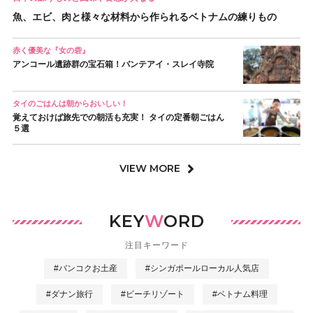
魚、エビ、肉と様々な材料から作られるベトナムの練りもの
赤く優美な『女の砦』
アンコール遺跡群の宝石箱！バンテアイ・スレイ寺院
タイのごはんは朝からおいしい！
覚えておけば旅先での朝活も充実！ タイの定番朝ごはん
５選
VIEW MORE
KEY
W
ORD
注目キーワード
#バンコクお土産
#シンガポールローカル人気店
#ダナン旅行
#ビーチリゾート
#ベトナム料理