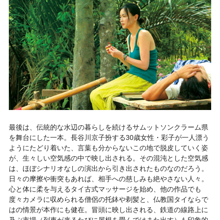
最後は、伝統的な水辺の暮らしを続けるサムットソンクラーム県
を舞台にした一本。長谷川京子扮する30歳女性・彩子が一人漂う
ようにたどり着いた、言葉も分からないこの地で脱皮していく姿
が、生々しい空気感の中で映し出される。その混沌とした空気感
は、ほぼシナリオなしの演出から引き出されたものなのだろう。
日々の摩擦や衝突もあれば、相手への慈しみも絶やさない人々。
心と体に柔を与えるタイ古式マッサージを始め、他の作品でも
度々カメラに収められる僧侶の托鉢や剃髪と、仏教国タイならで
はの情景が本作にも健在。冒頭に映し出される、鉄道の線路上に
及ぶ市場（列車が来るたびに屋根を畳んではまた出す）も印象的