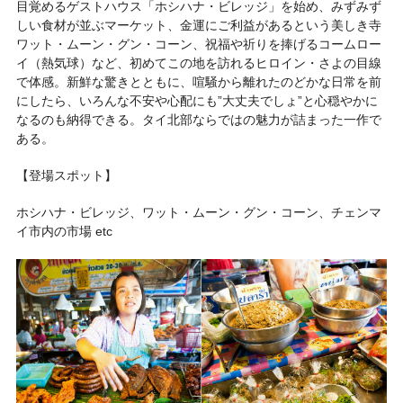
目覚めるゲストハウス「ホシハナ・ビレッジ」を始め、みずみず
しい食材が並ぶマーケット、金運にご利益があるという美しき寺
ワット・ムーン・グン・コーン、祝福や祈りを捧げるコームロー
イ（熱気球）など、初めてこの地を訪れるヒロイン・さよの目線
で体感。新鮮な驚きとともに、喧騒から離れたのどかな日常を前
にしたら、いろんな不安や心配にも”大丈夫でしょ”と心穏やかに
なるのも納得できる。タイ北部ならではの魅力が詰まった一作で
ある。
【登場スポット】
ホシハナ・ビレッジ、ワット・ムーン・グン・コーン、チェンマ
イ市内の市場 etc