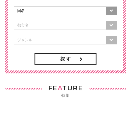
探 す
FE
A
TURE
特集