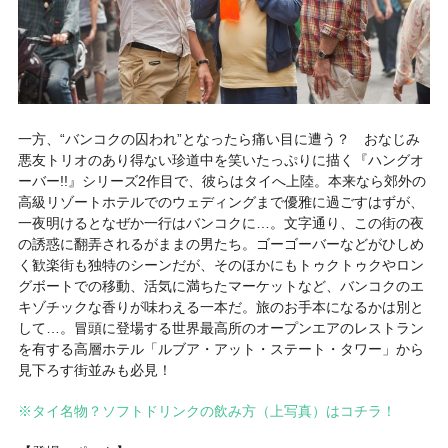
一方、“バンコクの囚われ”となったら痛い目に遭う？ おなじみ
悪友トリオのあり得ない珍道中を笑いたっぷりに描く『ハングオ
ーバー!!』シリーズ2作目で、彼らはタイへ上陸。本来なら郊外の
高級リゾートホテルでのウェディングまで優雅に過ごすはずが、
一夜明けるとなぜか一行はバンコクに…。文字通り、この街の夜
の誘惑に翻弄されるがままの男たち。ゴーゴーバーなどがひしめ
く歓楽街も独特のシーンだが、そのほかにもトゥクトゥクやロン
グボートでの移動、活気に満ちたマーケットなど、バンコクのエ
キゾチックな香りが味わえる一本だ。旅のお手本になるかは別と
して…。冒頭に登場する世界最高所のオープンエアのレストラン
を有する高層ホテル「ルブア・アット・ステート・タワー」から
見下ろす街並みも必見！
※タイ名物？ソフトドリンクの飲み方（上写真）はコチラ！