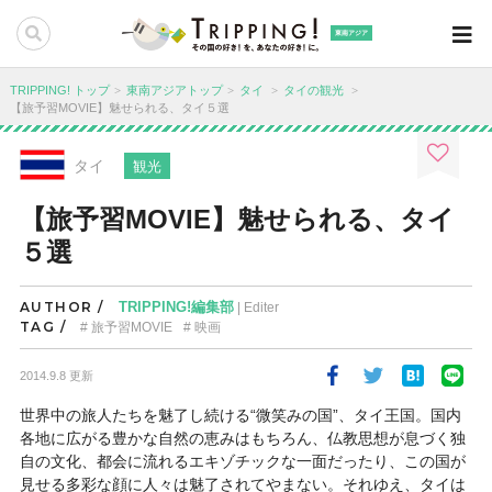
東南アジア
TRIPPING! トップ
東南アジアトップ
タイ
タイの観光
【旅予習MOVIE】魅せられる、タイ５選
タイ
観光
【旅予習MOVIE】魅せられる、タイ
５選
AUTHOR /
TRIPPING!編集部
| Editer
TAG /
旅予習MOVIE
映画
2014.9.8 更新
世界中の旅人たちを魅了し続ける“微笑みの国”、タイ王国。国内
各地に広がる豊かな自然の恵みはもちろん、仏教思想が息づく独
自の文化、都会に流れるエキゾチックな一面だったり、この国が
見せる多彩な顔に人々は魅了されてやまない。それゆえ、タイは