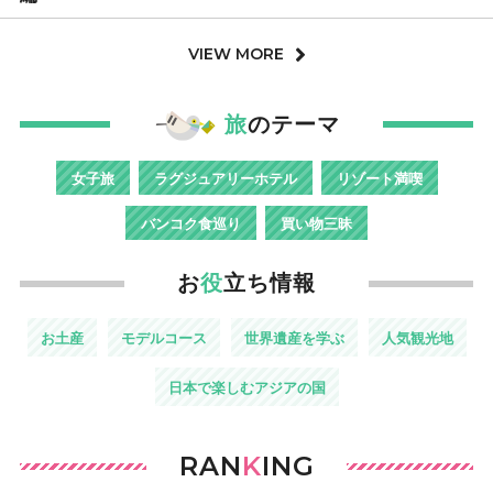
VIEW MORE
旅
のテーマ
女子旅
ラグジュアリーホテル
リゾート満喫
バンコク食巡り
買い物三昧
お
役
立ち情報
お土産
モデルコース
世界遺産を学ぶ
人気観光地
日本で楽しむアジアの国
RAN
K
ING