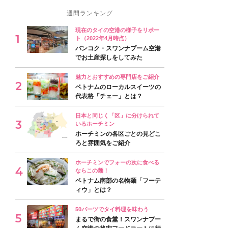
週間ランキング
現在のタイの空港の様子をリポー
ト（2022年4月時点）
バンコク・スワンナプーム空港
でお土産探しをしてみた
魅力とおすすめの専門店をご紹介
ベトナムのローカルスイーツの
代表格「チェー」とは？
日本と同じく「区」に分けられて
いるホーチミン
ホーチミンの各区ごとの見どこ
ろと雰囲気をご紹介
ホーチミンでフォーの次に食べる
ならこの麺！
ベトナム南部の名物麺「フーテ
ィウ」とは？
50バーツでタイ料理を味わう
まるで街の食堂！スワンナプー