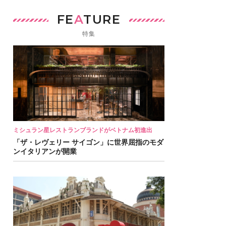
FE
A
TURE
特集
ミシュラン星レストランブランドがベトナム初進出
「ザ・レヴェリー サイゴン」に世界屈指のモダ
ンイタリアンが開業