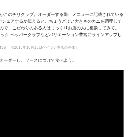
がこのチリクラブ。オーダーする際、メニューに記載されている
でシェアするか伝えると、ちょうどよい大きさのカニを調理して
ので、こだわりのある人はじっくりお店の人に相談してみて。
ラック ペッパークラブなどバリエーション豊富にラインアップし
S$ ※2015年10月15日ゲイラン本店の時価）
オーダーし、ソースにつけて食べよう。