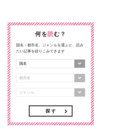
何を
読
む？
国名・都市名、ジャンルを選ぶと、読み
たい記事を絞りこみできます
探 す