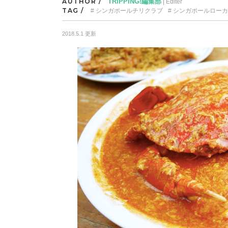
AUTHOR /
TRIPPING!編集部
| Editer
TAG /
シンガポールチリクラブ
シンガポールローカ
2018.5.1 更新