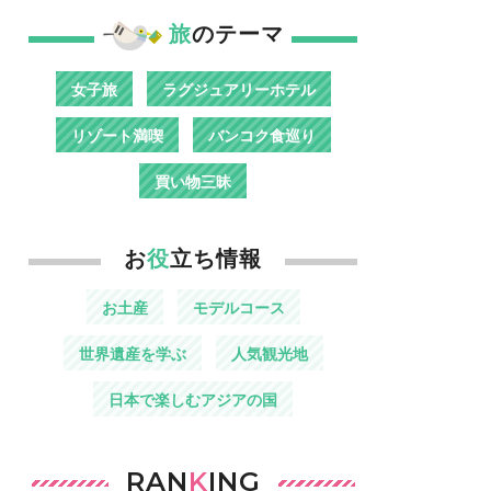
旅
のテーマ
女子旅
ラグジュアリーホテル
リゾート満喫
バンコク食巡り
買い物三昧
お
役
立ち情報
お土産
モデルコース
世界遺産を学ぶ
人気観光地
日本で楽しむアジアの国
RAN
K
ING