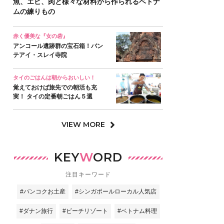
魚、エビ、肉と様々な材料から作られるベトナ
ムの練りもの
赤く優美な『女の砦』
アンコール遺跡群の宝石箱！バン
テアイ・スレイ寺院
タイのごはんは朝からおいしい！
覚えておけば旅先での朝活も充
実！ タイの定番朝ごはん５選
VIEW MORE
KEY
W
ORD
注目キーワード
#バンコクお土産
#シンガポールローカル人気店
#ダナン旅行
#ビーチリゾート
#ベトナム料理