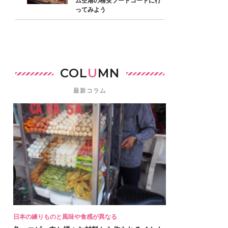
ム空港の格安フードコートに行
ってみよう
COL
U
MN
最新コラム
日本の練りものと風味や食感が異なる