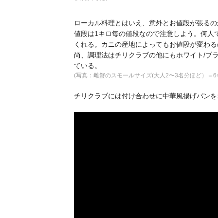
ローカル料理とはいえ、意外とお値段が張るの
値段は1キロ毎の値段なので注意しよう。何人
くれる。カニの産地によってもお値段が変わる
尚、調理法はチリクラブの他にもホワイト/ブ
ている。
(写真：雌蟹のスモールサイズ(大人2〜3名分ほど）＝64
チリクラブには付け合わせに中華風揚げパンを