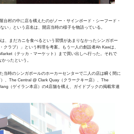
entreという屋台村の中に店を構えたのがノー・サインボード・シーフード・
＝看板がない」という店名は、開店当時の様子を物語っている。
 Hoiは、まだカニを食べるという習慣があまりなかったシンガポー
ペッパー・クラブ）」という料理を考案。もう一人の創設者Ah Kawは、
 Market（テッカ・マーケット）まで買い出しへ行った。それで
なかったという。
た当時のシンガポールのホーカーセンターで二人の店は瞬く間に
The Central @ Clark Quay（クラークキー店）、The
4 Geylang（ゲイラン本店）の4店舗を構え、ガイドブックの掲載常連