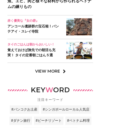
魚、エビ、肉と様々な材料から作られるベトナ
ムの練りもの
赤く優美な『女の砦』
アンコール遺跡群の宝石箱！バン
テアイ・スレイ寺院
タイのごはんは朝からおいしい！
覚えておけば旅先での朝活も充
実！ タイの定番朝ごはん５選
VIEW MORE
KEY
W
ORD
注目キーワード
#バンコクお土産
#シンガポールローカル人気店
#ダナン旅行
#ビーチリゾート
#ベトナム料理