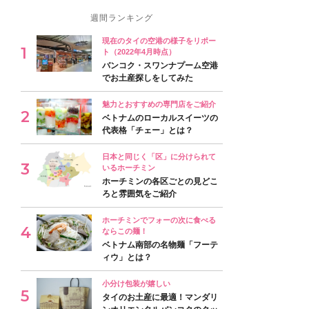
週間ランキング
現在のタイの空港の様子をリポー
ト（2022年4月時点）
バンコク・スワンナプーム空港
でお土産探しをしてみた
魅力とおすすめの専門店をご紹介
ベトナムのローカルスイーツの
代表格「チェー」とは？
日本と同じく「区」に分けられて
いるホーチミン
ホーチミンの各区ごとの見どこ
ろと雰囲気をご紹介
ホーチミンでフォーの次に食べる
ならこの麺！
ベトナム南部の名物麺「フーテ
ィウ」とは？
小分け包装が嬉しい
タイのお土産に最適！マンダリ