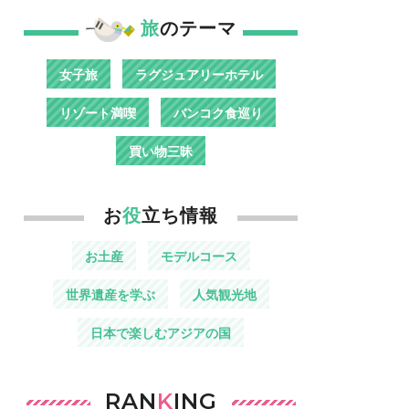
旅
のテーマ
女子旅
ラグジュアリーホテル
リゾート満喫
バンコク食巡り
買い物三昧
お
役
立ち情報
お土産
モデルコース
世界遺産を学ぶ
人気観光地
日本で楽しむアジアの国
RAN
K
ING