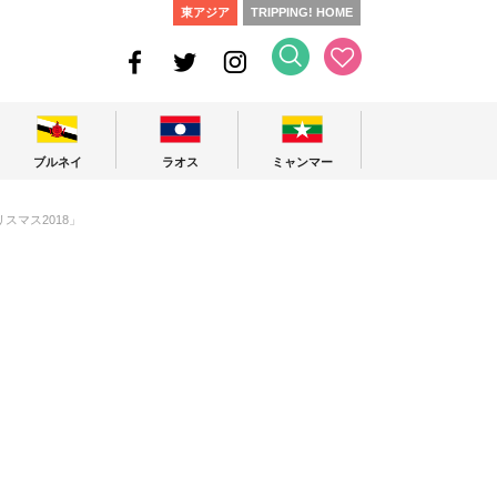
東アジア
TRIPPING! HOME
ブルネイ
ラオス
ミャンマー
スマス2018」