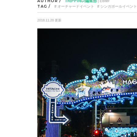
AUTHOR /
TRIPPING!編集部
| Editer
TAG /
オーチャードイベント
シンガポールイベント
2018.11.20 更新