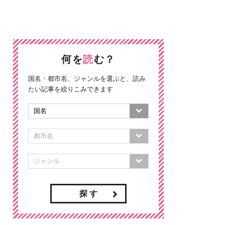
何を
読
む？
国名・都市名、ジャンルを選ぶと、読み
たい記事を絞りこみできます
探 す