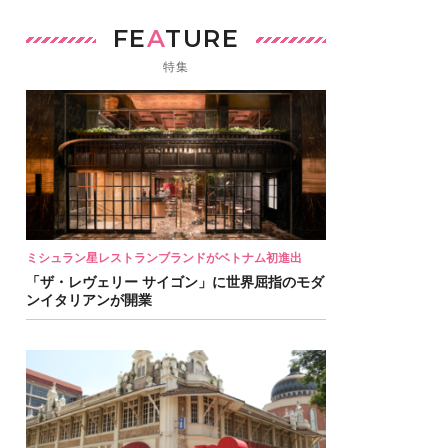
FE
A
TURE
特集
ミシュラン星レストランブランドがベトナム初進出
「ザ・レヴェリー サイゴン」に世界屈指のモダ
ンイタリアンが開業