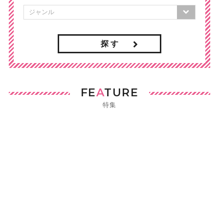
探 す
FE
A
TURE
特集