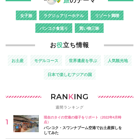
旅
のテーマ
女子旅
ラグジュアリーホテル
リゾート満喫
バンコク食巡り
買い物三昧
お
役
立ち情報
お土産
モデルコース
世界遺産を学ぶ
人気観光地
日本で楽しむアジアの国
RAN
K
ING
週間ランキング
現在のタイの空港の様子をリポート（2022年4月時
点）
バンコク・スワンナプーム空港でお土産探しを
してみた