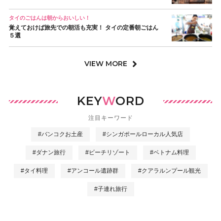
タイのごはんは朝からおいしい！
覚えておけば旅先での朝活も充実！ タイの定番朝ごはん
５選
VIEW MORE
KEY
W
ORD
注目キーワード
#バンコクお土産
#シンガポールローカル人気店
#ダナン旅行
#ビーチリゾート
#ベトナム料理
#タイ料理
#アンコール遺跡群
#クアラルンプール観光
#子連れ旅行