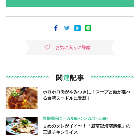
お気に入りに登録
関
連
記事
ホロホロ肉がやみつきに！スープと麺が選べ
る台湾ヌードルに舌鼓！
胃袋喝采!ローカル飯~シンガポール編~
甘めのタレがイイ〜！「威南記海南鶏飯」の
王道チキンライス