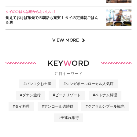
タイのごはんは朝からおいしい！
覚えておけば旅先での朝活も充実！ タイの定番朝ごはん
５選
VIEW MORE
KEY
W
ORD
注目キーワード
#バンコクお土産
#シンガポールローカル人気店
#ダナン旅行
#ビーチリゾート
#ベトナム料理
#タイ料理
#アンコール遺跡群
#クアラルンプール観光
#子連れ旅行