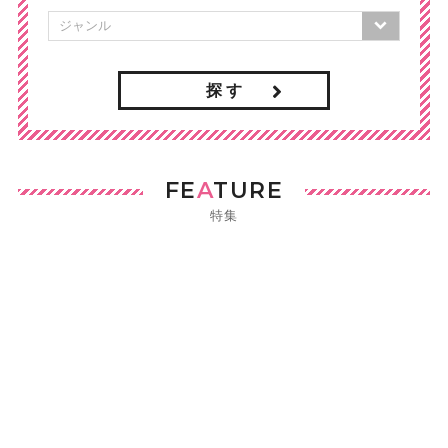
探 す
FE
A
TURE
特集