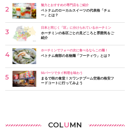
魅力とおすすめの専門店をご紹介
ベトナムのローカルスイーツの代表格「チェ
ー」とは？
日本と同じく「区」に分けられているホーチミン
ホーチミンの各区ごとの見どころと雰囲気をご
紹介
ホーチミンでフォーの次に食べるならこの麺！
ベトナム南部の名物麺「フーティウ」とは？
50バーツでタイ料理を味わう
まるで街の食堂！スワンナプーム空港の格安フ
ードコートに行ってみよう
COL
U
MN