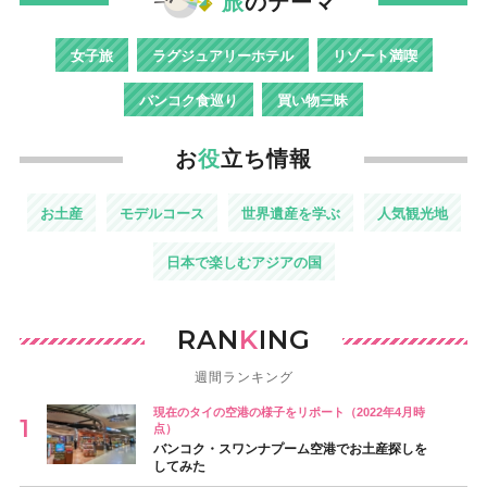
旅
のテーマ
女子旅
ラグジュアリーホテル
リゾート満喫
バンコク食巡り
買い物三昧
お
役
立ち情報
お土産
モデルコース
世界遺産を学ぶ
人気観光地
日本で楽しむアジアの国
RAN
K
ING
週間ランキング
現在のタイの空港の様子をリポート（2022年4月時
点）
バンコク・スワンナプーム空港でお土産探しを
してみた