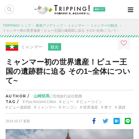
東南アジア
TRIPPING! トップ
東南アジアトップ
ミャンマー
ミャンマーの観光
ミャンマー初の世界遺産！ピュー王国の遺跡群に迫る その1~全体について~
ミャンマー
観光
ミャンマー初の世界遺産！ピュー王
国の遺跡群に迫る その1~全体につい
て~
AUTHOR /
山崎郁馬
| 現地旅行会社勤務
TAG /
Pyu Ancient Cities
ピュー
ピューコイン
ピュー遺跡群
ミャンマー
ヤンゴン
世界遺産
車で
遺跡
2014.10.17 更新