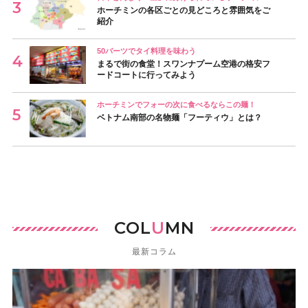
ホーチミンの各区ごとの見どころと雰囲気をご
紹介
50バーツでタイ料理を味わう
まるで街の食堂！スワンナプーム空港の格安フ
ードコートに行ってみよう
ホーチミンでフォーの次に食べるならこの麺！
ベトナム南部の名物麺「フーティウ」とは？
COL
U
MN
最新コラム