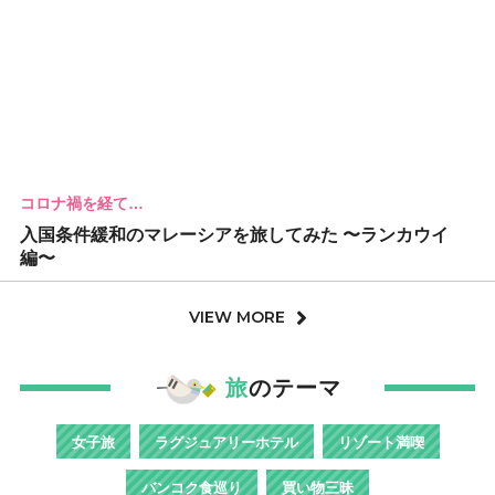
コロナ禍を経て…
入国条件緩和のマレーシアを旅してみた 〜ランカウイ
編〜
VIEW MORE
旅
のテーマ
女子旅
ラグジュアリーホテル
リゾート満喫
バンコク食巡り
買い物三昧