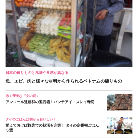
日本の練りものと風味や食感が異なる
魚、エビ、肉と様々な材料から作られるベトナムの練りもの
赤く優美な『女の砦』
アンコール遺跡群の宝石箱！バンテアイ・スレイ寺院
タイのごはんは朝からおいしい！
覚えておけば旅先での朝活も充実！ タイの定番朝ごはん
５選