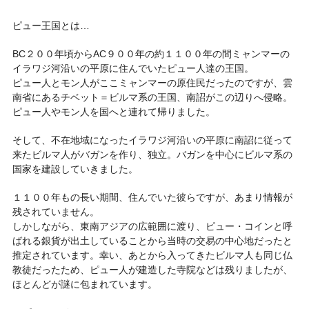
ピュー王国とは…
BC２００年頃からAC９００年の約１１００年の間ミャンマーの
イラワジ河沿いの平原に住んでいたピュー人達の王国。
ピュー人とモン人がここミャンマーの原住民だったのですが、雲
南省にあるチベット＝ビルマ系の王国、南詔がこの辺りへ侵略。
ピュー人やモン人を国へと連れて帰りました。
そして、不在地域になったイラワジ河沿いの平原に南詔に従って
来たビルマ人がバガンを作り、独立。バガンを中心にビルマ系の
国家を建設していきました。
１１００年もの長い期間、住んでいた彼らですが、あまり情報が
残されていません。
しかしながら、東南アジアの広範囲に渡り、ピュー・コインと呼
ばれる銀貨が出土していることから当時の交易の中心地だったと
推定されています。幸い、あとから入ってきたビルマ人も同じ仏
教徒だったため、ピュー人が建造した寺院などは残りましたが、
ほとんどが謎に包まれています。