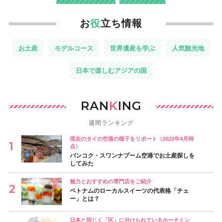
お
役
立ち情報
お土産
モデルコース
世界遺産を学ぶ
人気観光地
日本で楽しむアジアの国
RAN
K
ING
週間ランキング
現在のタイの空港の様子をリポート（2022年4月時
点）
バンコク・スワンナプーム空港でお土産探しを
してみた
魅力とおすすめの専門店をご紹介
ベトナムのローカルスイーツの代表格「チェ
ー」とは？
日本と同じく「区」に分けられているホーチミン