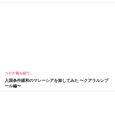
コロナ禍を経て…
入国条件緩和のマレーシアを旅してみた 〜クアラルンプ
ール編〜