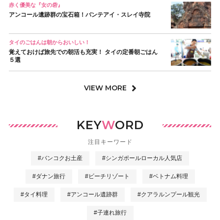
赤く優美な『女の砦』
アンコール遺跡群の宝石箱！バンテアイ・スレイ寺院
タイのごはんは朝からおいしい！
覚えておけば旅先での朝活も充実！ タイの定番朝ごはん
５選
VIEW MORE
KEY
W
ORD
注目キーワード
#バンコクお土産
#シンガポールローカル人気店
#ダナン旅行
#ビーチリゾート
#ベトナム料理
#タイ料理
#アンコール遺跡群
#クアラルンプール観光
#子連れ旅行