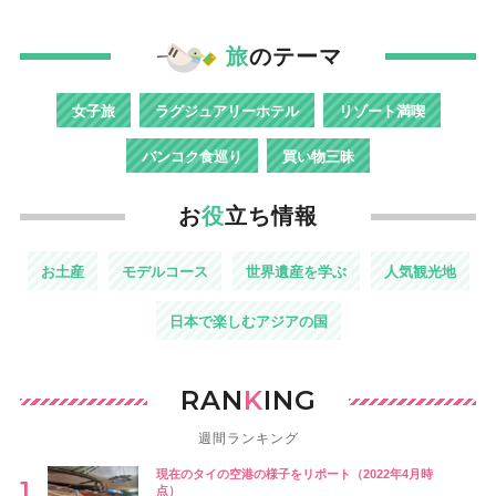
旅
のテーマ
女子旅
ラグジュアリーホテル
リゾート満喫
バンコク食巡り
買い物三昧
お
役
立ち情報
お土産
モデルコース
世界遺産を学ぶ
人気観光地
日本で楽しむアジアの国
RAN
K
ING
週間ランキング
現在のタイの空港の様子をリポート（2022年4月時
点）