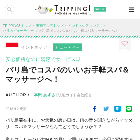
東南アジア
TRIPPING! トップ
東南アジアトップ
インドネシア
バリ
バリのビューティー
バリ島でコスパのいいお手軽スパ＆マッサージへ！
インドネシア
ビューティー
安心価格なのに清潔でサービス◎
バリ島でコスパのいいお手軽スパ＆
マッサージへ！
AUTHOR /
本田 あずさ
| 現地ガイド会社経営
2018.4.2 更新
バリ島滞在中に、お天気の悪い日は、雨の音を聞きながらマッタ
リ、スパ＆マッサージなんてどうでしょうか？？
私もマッサージが大好きで月1、2回は行きます。今日ご紹介する