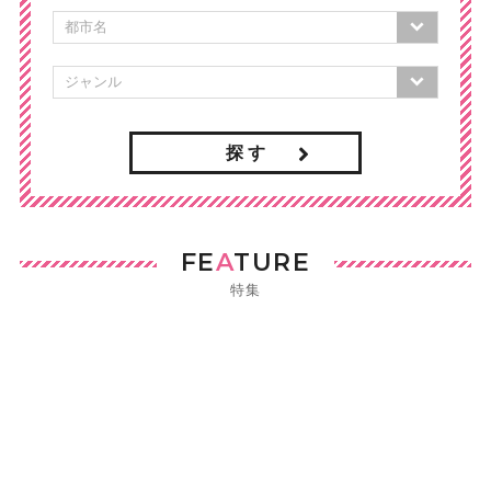
探 す
FE
A
TURE
特集