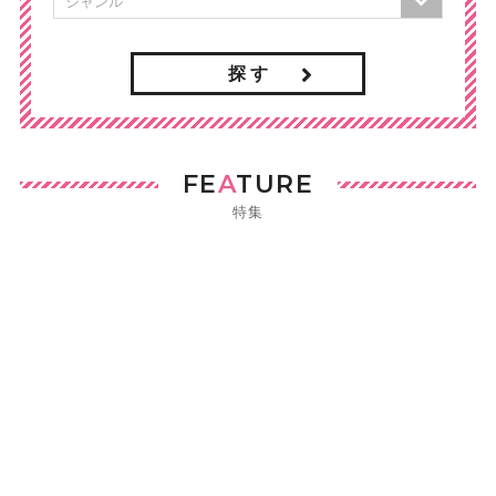
探 す
FE
A
TURE
特集