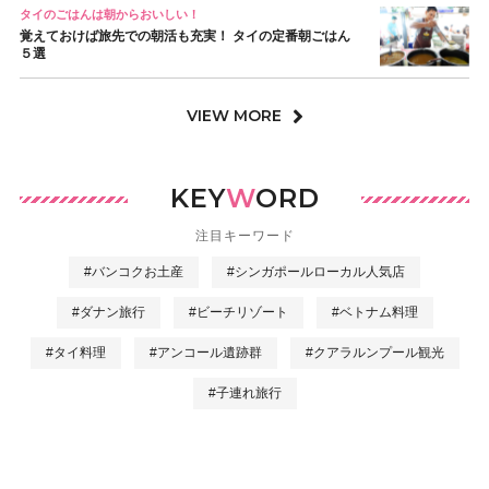
タイのごはんは朝からおいしい！
覚えておけば旅先での朝活も充実！ タイの定番朝ごはん
５選
VIEW MORE
KEY
W
ORD
注目キーワード
#バンコクお土産
#シンガポールローカル人気店
#ダナン旅行
#ビーチリゾート
#ベトナム料理
#タイ料理
#アンコール遺跡群
#クアラルンプール観光
#子連れ旅行