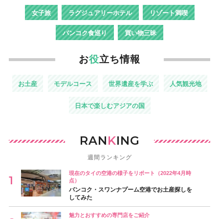
女子旅
ラグジュアリーホテル
リゾート満喫
バンコク食巡り
買い物三昧
お
役
立ち情報
お土産
モデルコース
世界遺産を学ぶ
人気観光地
日本で楽しむアジアの国
RAN
K
ING
週間ランキング
現在のタイの空港の様子をリポート（2022年4月時
点）
バンコク・スワンナプーム空港でお土産探しを
してみた
魅力とおすすめの専門店をご紹介