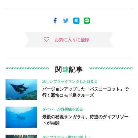
お気に入りに登録
関
連
記事
珍しいブラックマンタもお目見え
バージョンアップした「パヌニーヨット」で
行く豪快コモド島クルーズ
ダイバーが熱視線を送る
最後の秘境サンガラキ、待望のダイブリゾー
トが再開
ダイブスポット数は60以上！