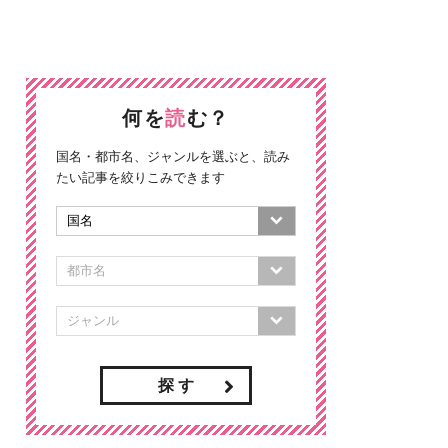
何を
読
む？
国名・都市名、ジャンルを選ぶと、読み
たい記事を絞りこみできます
探 す