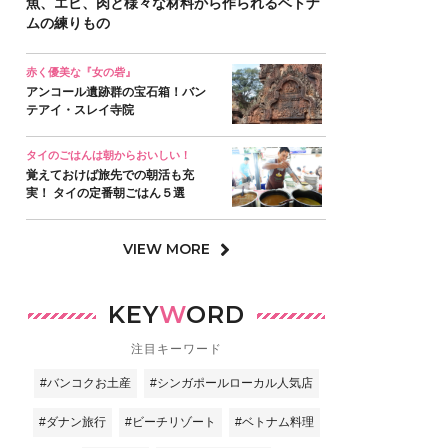
魚、エビ、肉と様々な材料から作られるベトナ
ムの練りもの
赤く優美な『女の砦』
アンコール遺跡群の宝石箱！バン
テアイ・スレイ寺院
タイのごはんは朝からおいしい！
覚えておけば旅先での朝活も充
実！ タイの定番朝ごはん５選
VIEW MORE
KEY
W
ORD
注目キーワード
#バンコクお土産
#シンガポールローカル人気店
#ダナン旅行
#ビーチリゾート
#ベトナム料理