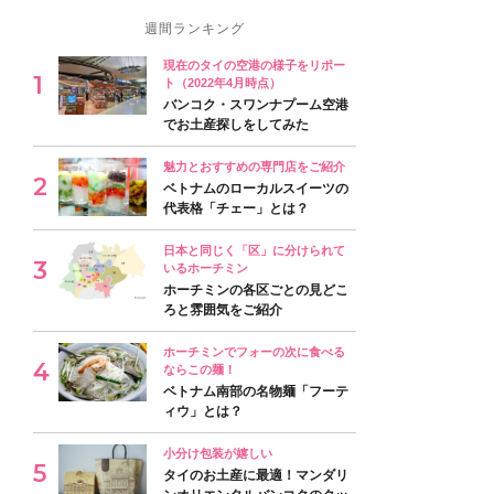
週間ランキング
現在のタイの空港の様子をリポー
ト（2022年4月時点）
バンコク・スワンナプーム空港
でお土産探しをしてみた
魅力とおすすめの専門店をご紹介
ベトナムのローカルスイーツの
代表格「チェー」とは？
日本と同じく「区」に分けられて
いるホーチミン
ホーチミンの各区ごとの見どこ
ろと雰囲気をご紹介
ホーチミンでフォーの次に食べる
ならこの麺！
ベトナム南部の名物麺「フーテ
ィウ」とは？
小分け包装が嬉しい
タイのお土産に最適！マンダリ