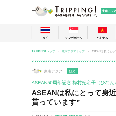
TRIPPING
東南アジ
タイ
シンガポール
ベトナム
TRIPPING! トップ
東南アジアトップ
ASEANは私にと
東南アジア
観光
ASEAN50周年記念 梅村妃名子（ひな
ASEANは私にとって身
貰っています”