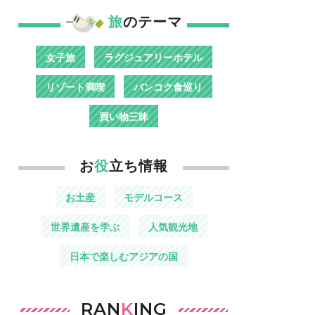
旅
のテーマ
女子旅
ラグジュアリーホテル
リゾート満喫
バンコク食巡り
買い物三昧
お
役
立ち情報
お土産
モデルコース
世界遺産を学ぶ
人気観光地
日本で楽しむアジアの国
RAN
K
ING