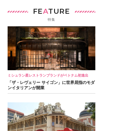
FE
A
TURE
特集
ミシュラン星レストランブランドがベトナム初進出
「ザ・レヴェリー サイゴン」に世界屈指のモダ
ンイタリアンが開業