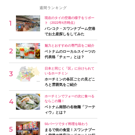
週間ランキング
現在のタイの空港の様子をリポー
ト（2022年4月時点）
バンコク・スワンナプーム空港
でお土産探しをしてみた
魅力とおすすめの専門店をご紹介
ベトナムのローカルスイーツの
代表格「チェー」とは？
日本と同じく「区」に分けられて
いるホーチミン
ホーチミンの各区ごとの見どこ
ろと雰囲気をご紹介
ホーチミンでフォーの次に食べる
ならこの麺！
ベトナム南部の名物麺「フーテ
ィウ」とは？
50バーツでタイ料理を味わう
まるで街の食堂！スワンナプー