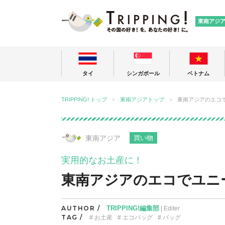
TRIPPING
東南アジ
タイ
シンガポール
ベトナム
TRIPPING! トップ
東南アジアトップ
東南アジアのエコ
東南アジア
買い物
実用的なお土産に！
東南アジアのエコでユニ
AUTHOR /
TRIPPING!編集部
| Editer
TAG /
お土産
エコバッグ
バッグ