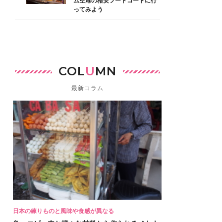
ム空港の格安フードコートに行
ってみよう
COL
U
MN
最新コラム
日本の練りものと風味や食感が異なる