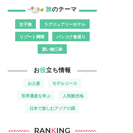
旅
のテーマ
女子旅
ラグジュアリーホテル
リゾート満喫
バンコク食巡り
買い物三昧
お
役
立ち情報
お土産
モデルコース
世界遺産を学ぶ
人気観光地
日本で楽しむアジアの国
RAN
K
ING