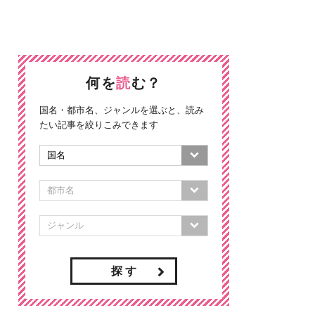
何を
読
む？
国名・都市名、ジャンルを選ぶと、読み
たい記事を絞りこみできます
探 す