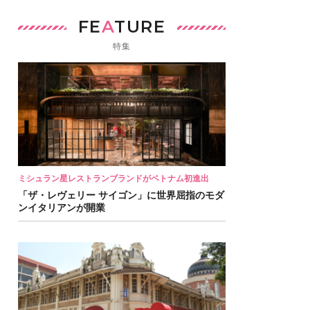
FE
A
TURE
特集
ミシュラン星レストランブランドがベトナム初進出
「ザ・レヴェリー サイゴン」に世界屈指のモダ
ンイタリアンが開業