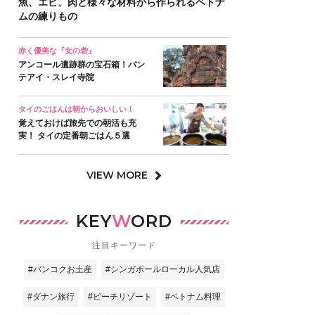
魚、エビ、肉と様々な材料から作られるベトナ
ムの練りもの
赤く優美な『女の砦』
アンコール遺跡群の宝石箱！バン
テアイ・スレイ寺院
タイのごはんは朝からおいしい！
覚えておけば旅先での朝活も充
実！ タイの定番朝ごはん５選
VIEW MORE
KEY
W
ORD
注目キーワード
#バンコクお土産
#シンガポールローカル人気店
#ダナン旅行
#ビーチリゾート
#ベトナム料理