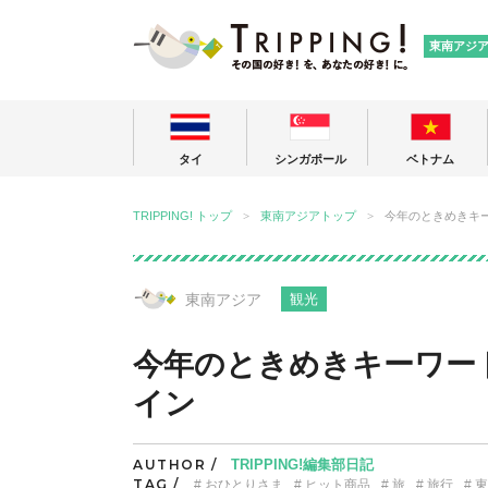
TRIPPING
東南アジ
タイ
シンガポール
ベトナム
TRIPPING! トップ
東南アジアトップ
今年のときめきキ
東南アジア
観光
今年のときめきキーワー
イン
AUTHOR /
TRIPPING!編集部日記
TAG /
おひとりさま
ヒット商品
旅
旅行
東