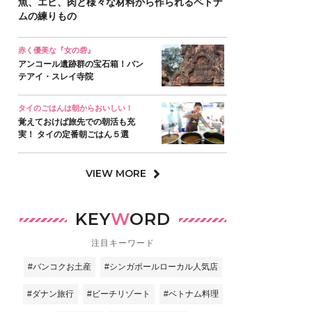
魚、エビ、肉と様々な材料から作られるベトナ
ムの練りもの
赤く優美な『女の砦』
アンコール遺跡群の宝石箱！バン
テアイ・スレイ寺院
タイのごはんは朝からおいしい！
覚えておけば旅先での朝活も充
実！ タイの定番朝ごはん５選
VIEW MORE
KEY
W
ORD
注目キーワード
#バンコクお土産
#シンガポールローカル人気店
#ダナン旅行
#ビーチリゾート
#ベトナム料理