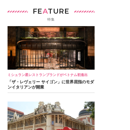
FE
A
TURE
特集
ミシュラン星レストランブランドがベトナム初進出
「ザ・レヴェリー サイゴン」に世界屈指のモダ
ンイタリアンが開業