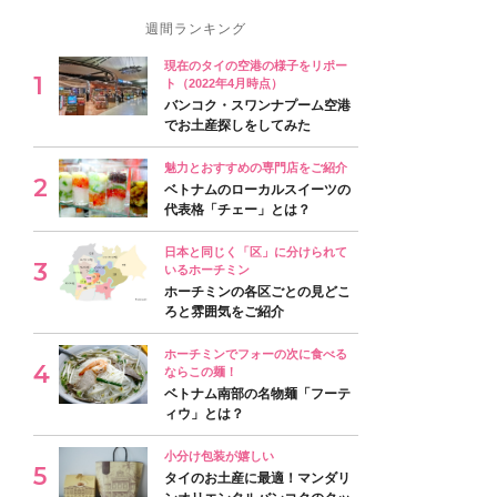
週間ランキング
現在のタイの空港の様子をリポー
ト（2022年4月時点）
バンコク・スワンナプーム空港
でお土産探しをしてみた
魅力とおすすめの専門店をご紹介
ベトナムのローカルスイーツの
代表格「チェー」とは？
日本と同じく「区」に分けられて
いるホーチミン
ホーチミンの各区ごとの見どこ
ろと雰囲気をご紹介
ホーチミンでフォーの次に食べる
ならこの麺！
ベトナム南部の名物麺「フーテ
ィウ」とは？
小分け包装が嬉しい
タイのお土産に最適！マンダリ