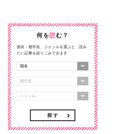
何を
読
む？
国名・都市名、ジャンルを選ぶと、読み
たい記事を絞りこみできます
探 す