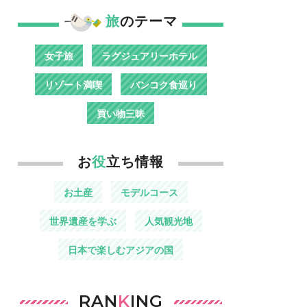
旅
のテーマ
女子旅
ラグジュアリーホテル
リゾート満喫
バンコク食巡り
買い物三昧
お
役
立ち情報
お土産
モデルコース
世界遺産を学ぶ
人気観光地
日本で楽しむアジアの国
RAN
K
ING