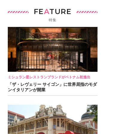
FE
A
TURE
特集
ミシュラン星レストランブランドがベトナム初進出
「ザ・レヴェリー サイゴン」に世界屈指のモダ
ンイタリアンが開業