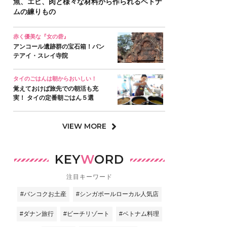
魚、エビ、肉と様々な材料から作られるベトナ
ムの練りもの
赤く優美な『女の砦』
アンコール遺跡群の宝石箱！バン
テアイ・スレイ寺院
タイのごはんは朝からおいしい！
覚えておけば旅先での朝活も充
実！ タイの定番朝ごはん５選
VIEW MORE
KEY
W
ORD
注目キーワード
#バンコクお土産
#シンガポールローカル人気店
#ダナン旅行
#ビーチリゾート
#ベトナム料理