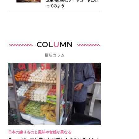
ム空港の格安フードコートに行
ってみよう
COL
U
MN
最新コラム
日本の練りものと風味や食感が異なる