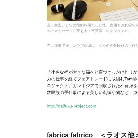
左：家畜としての役割を果たした後、食用とされ捨て
へのメッセージに変える＜不発弾コレクション＞。
右：繊細で美しいひだ刺繍は、タイの少数民族の手作
「小さな福が大きな福へと育つきっかけ作りが
力の仕事を経てフェアトレードに取組むTami
ロジェクト。カンボジアで回収された不発弾を
数民族の手仕事による美しい刺繍小物など、身
http://daifuku-project.com
fabrica fabrico ＜ラオス他