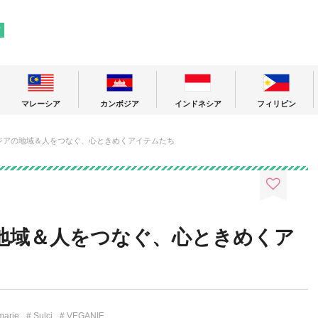
! 東南アジアの今が分かる旅の情報サイト
ア
マレーシア
カンボジア
インドネシア
フィリピン
ジアの地域＆人をつなぐ、心ときめくアイテムたち
地域＆人をつなぐ、心ときめくア
marie
Sulci
VEGANIE