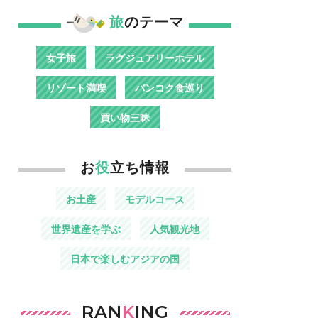
旅
のテーマ
女子旅
ラグジュアリーホテル
リゾート満喫
バンコク食巡り
買い物三昧
お
役
立ち情報
お土産
モデルコース
世界遺産を学ぶ
人気観光地
日本で楽しむアジアの国
RAN
K
ING