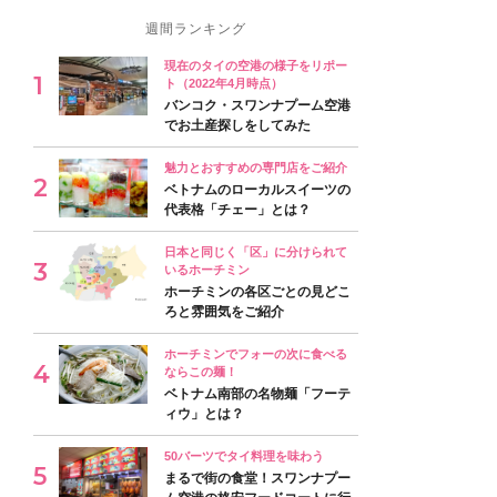
週間ランキング
現在のタイの空港の様子をリポー
ト（2022年4月時点）
バンコク・スワンナプーム空港
でお土産探しをしてみた
魅力とおすすめの専門店をご紹介
ベトナムのローカルスイーツの
代表格「チェー」とは？
日本と同じく「区」に分けられて
いるホーチミン
ホーチミンの各区ごとの見どこ
ろと雰囲気をご紹介
ホーチミンでフォーの次に食べる
ならこの麺！
ベトナム南部の名物麺「フーテ
ィウ」とは？
50バーツでタイ料理を味わう
まるで街の食堂！スワンナプー