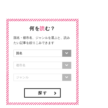
何を
読
む？
国名・都市名、ジャンルを選ぶと、読み
たい記事を絞りこみできます
探 す