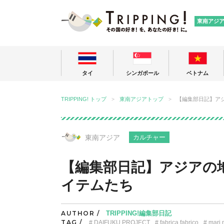
TRIPPING
東南アジ
タイ
シンガポール
ベトナム
TRIPPING! トップ
東南アジアトップ
【編集部日記】ア
東南アジア
カルチャー
【編集部日記】アジアの
イテムたち
AUTHOR /
TRIPPING!編集部日記
TAG /
DAIFUKU PROJECT
fabrica fabrico
mari 