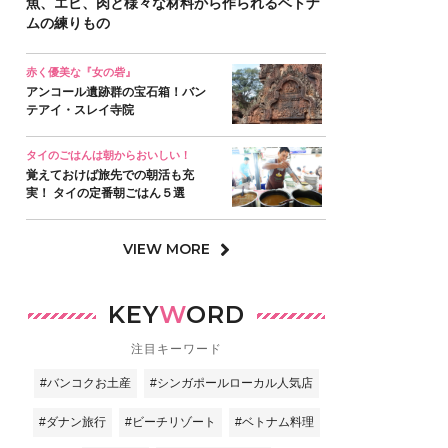
魚、エビ、肉と様々な材料から作られるベトナ
ムの練りもの
赤く優美な『女の砦』
アンコール遺跡群の宝石箱！バン
テアイ・スレイ寺院
タイのごはんは朝からおいしい！
覚えておけば旅先での朝活も充
実！ タイの定番朝ごはん５選
VIEW MORE
KEY
W
ORD
注目キーワード
#バンコクお土産
#シンガポールローカル人気店
#ダナン旅行
#ビーチリゾート
#ベトナム料理