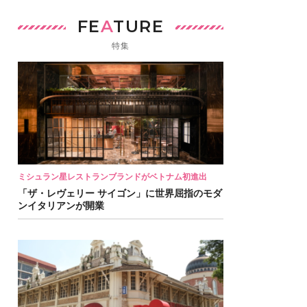
FE
A
TURE
特集
ミシュラン星レストランブランドがベトナム初進出
「ザ・レヴェリー サイゴン」に世界屈指のモダ
ンイタリアンが開業