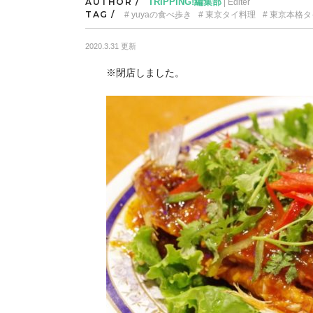
AUTHOR /
TRIPPING!編集部
| Editer
TAG /
yuyaの食べ歩き
東京タイ料理
東京本格タ
2020.3.31 更新
※閉店しました。