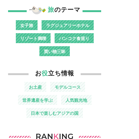
旅
のテーマ
女子旅
ラグジュアリーホテル
リゾート満喫
バンコク食巡り
買い物三昧
お
役
立ち情報
お土産
モデルコース
世界遺産を学ぶ
人気観光地
日本で楽しむアジアの国
RAN
K
ING