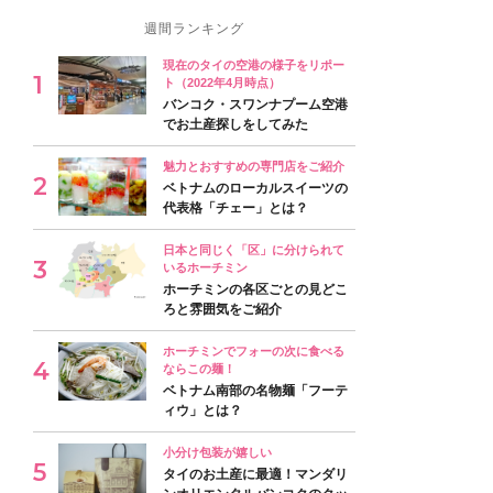
週間ランキング
現在のタイの空港の様子をリポー
ト（2022年4月時点）
バンコク・スワンナプーム空港
でお土産探しをしてみた
魅力とおすすめの専門店をご紹介
ベトナムのローカルスイーツの
代表格「チェー」とは？
日本と同じく「区」に分けられて
いるホーチミン
ホーチミンの各区ごとの見どこ
ろと雰囲気をご紹介
ホーチミンでフォーの次に食べる
ならこの麺！
ベトナム南部の名物麺「フーテ
ィウ」とは？
小分け包装が嬉しい
タイのお土産に最適！マンダリ