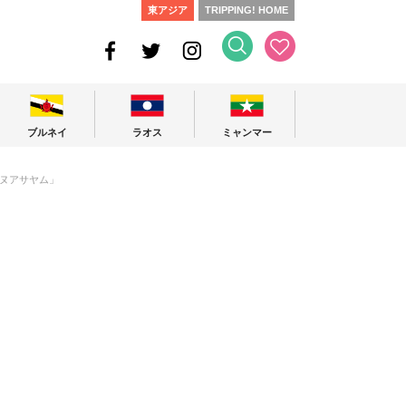
東アジア
TRIPPING! HOME
ブルネイ
ラオス
ミャンマー
ヌアサヤム」