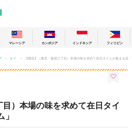
! 東南アジアの今が分かる旅の情報サイト
ア
マレーシア
カンボジア
インドネシア
フィリピン
ア
タイ
【閉店】（東京・新宿三丁目）本場の味を求めて在日タイ人が集まる店「
丁目）本場の味を求めて在日タイ
ム」