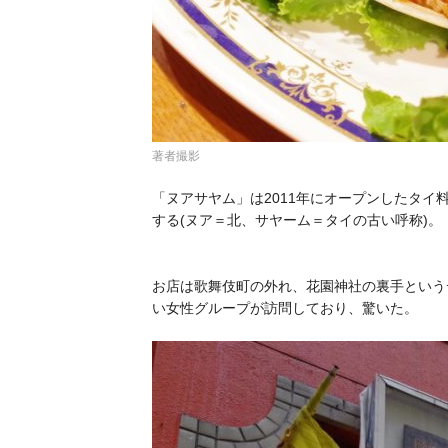
著者撮影
「
ヌアサヤム
」は2011年にオープンしたタ
する(ヌア＝北、サヤーム＝タイの古い呼称)。
お店は歌舞伎町の外れ、花園神社の裏手という
い女性グループが訪問しており、驚いた。