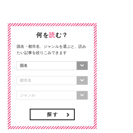
何を
読
む？
国名・都市名、ジャンルを選ぶと、読み
たい記事を絞りこみできます
探 す