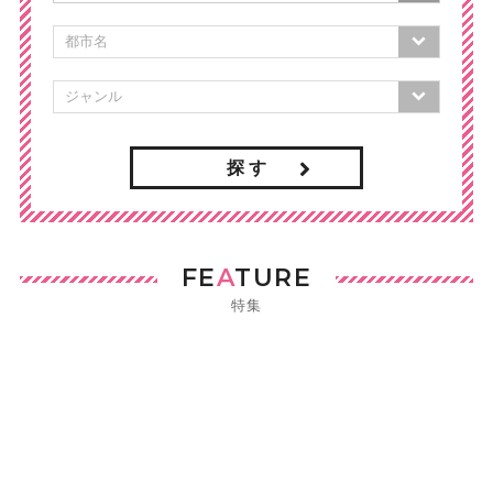
探 す
FE
A
TURE
特集