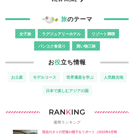
旅
のテーマ
女子旅
ラグジュアリーホテル
リゾート満喫
バンコク食巡り
買い物三昧
お
役
立ち情報
お土産
モデルコース
世界遺産を学ぶ
人気観光地
日本で楽しむアジアの国
RAN
K
ING
週間ランキング
現在のタイの空港の様子をリポート（2022年4月時