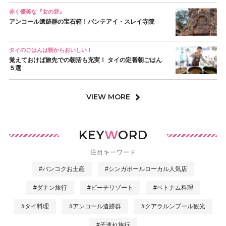
赤く優美な『女の砦』
アンコール遺跡群の宝石箱！バンテアイ・スレイ寺院
タイのごはんは朝からおいしい！
覚えておけば旅先での朝活も充実！ タイの定番朝ごはん
５選
VIEW MORE
KEY
W
ORD
注目キーワード
#バンコクお土産
#シンガポールローカル人気店
#ダナン旅行
#ビーチリゾート
#ベトナム料理
#タイ料理
#アンコール遺跡群
#クアラルンプール観光
#子連れ旅行