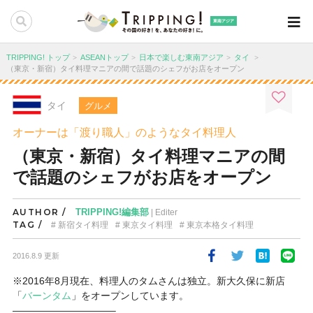
東南アジア
TRIPPING! トップ
ASEANトップ
日本で楽しむ東南アジア
タイ
（東京・新宿）タイ料理マニアの間で話題のシェフがお店をオープン
タイ
グルメ
オーナーは「渡り職人」のようなタイ料理人
（東京・新宿）タイ料理マニアの間
で話題のシェフがお店をオープン
AUTHOR /
TRIPPING!編集部
| Editer
TAG /
新宿タイ料理
東京タイ料理
東京本格タイ料理
2016.8.9 更新
※2016年8月現在、料理人のタムさんは独立。新大久保に新店
「
バーンタム
」をオープンしています。
——————————–