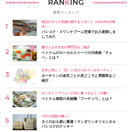
RAN
K
ING
週間ランキング
現在のタイの空港の様子をリポート（2022年4月時
点）
バンコク・スワンナプーム空港でお土産探しを
してみた
魅力とおすすめの専門店をご紹介
ベトナムのローカルスイーツの代表格「チェ
ー」とは？
日本と同じく「区」に分けられているホーチミン
ホーチミンの各区ごとの見どころと雰囲気をご
紹介
ホーチミンでフォーの次に食べるならこの麺！
ベトナム南部の名物麺「フーティウ」とは？
小分け包装が嬉しい
タイのお土産に最適！マンダリンオリエンタル
バンコクのクッキー