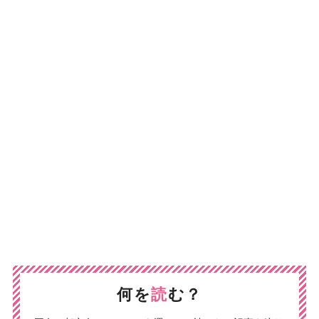
何を
読
む？