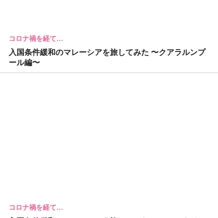
コロナ禍を経て…
入国条件緩和のマレーシアを旅してみた 〜クアラルンプ
ール編〜
コロナ禍を経て…