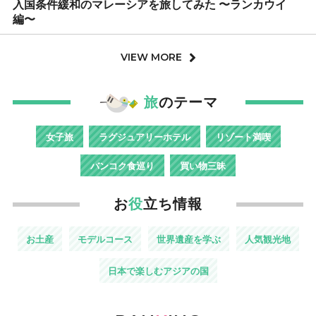
入国条件緩和のマレーシアを旅してみた 〜ランカウイ
編〜
VIEW MORE
旅
のテーマ
女子旅
ラグジュアリーホテル
リゾート満喫
バンコク食巡り
買い物三昧
お
役
立ち情報
お土産
モデルコース
世界遺産を学ぶ
人気観光地
日本で楽しむアジアの国