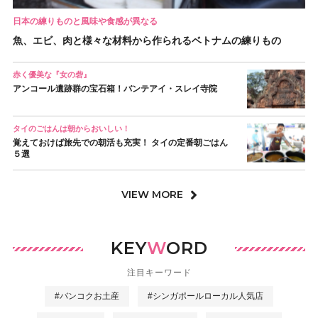
日本の練りものと風味や食感が異なる
魚、エビ、肉と様々な材料から作られるベトナムの練りもの
赤く優美な『女の砦』
アンコール遺跡群の宝石箱！バンテアイ・スレイ寺院
タイのごはんは朝からおいしい！
覚えておけば旅先での朝活も充実！ タイの定番朝ごはん
５選
VIEW MORE
KEY
W
ORD
注目キーワード
#バンコクお土産
#シンガポールローカル人気店