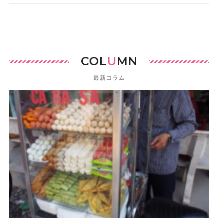
COL
U
MN
最新コラム