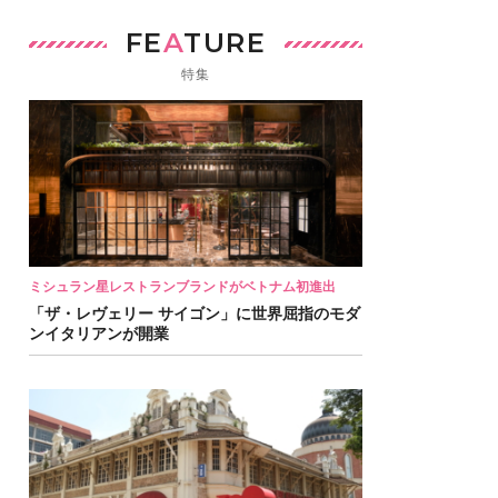
FE
A
TURE
特集
ミシュラン星レストランブランドがベトナム初進出
「ザ・レヴェリー サイゴン」に世界屈指のモダ
ンイタリアンが開業