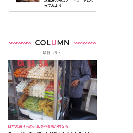
ム空港の格安フードコートに行
ってみよう
COL
U
MN
最新コラム
日本の練りものと風味や食感が異なる