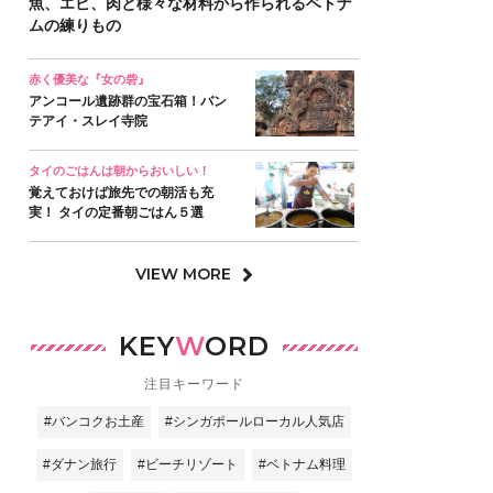
魚、エビ、肉と様々な材料から作られるベトナ
ムの練りもの
赤く優美な『女の砦』
アンコール遺跡群の宝石箱！バン
テアイ・スレイ寺院
タイのごはんは朝からおいしい！
覚えておけば旅先での朝活も充
実！ タイの定番朝ごはん５選
VIEW MORE
KEY
W
ORD
注目キーワード
#バンコクお土産
#シンガポールローカル人気店
#ダナン旅行
#ビーチリゾート
#ベトナム料理