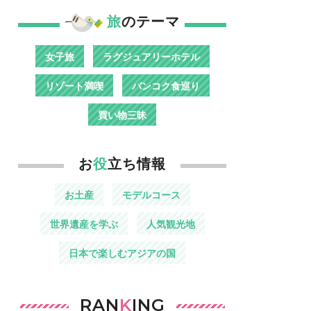
旅
のテーマ
女子旅
ラグジュアリーホテル
リゾート満喫
バンコク食巡り
買い物三昧
お
役
立ち情報
お土産
モデルコース
世界遺産を学ぶ
人気観光地
日本で楽しむアジアの国
RAN
K
ING