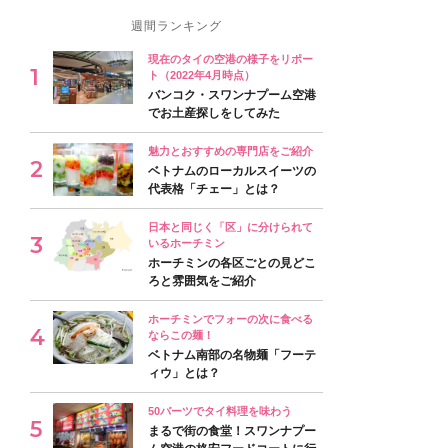
週間ランキング
現在のタイの空港の様子をリポー
ト（2022年4月時点）
バンコク・スワンナプーム空港
でお土産探しをしてみた
魅力とおすすめの専門店をご紹介
ベトナムのローカルスイーツの
代表格「チェー」とは？
日本と同じく「区」に分けられて
いるホーチミン
ホーチミンの各区ごとの見どこ
ろと雰囲気をご紹介
ホーチミンでフォーの次に食べる
ならこの麺！
ベトナム南部の名物麺「フーテ
ィウ」とは？
50バーツでタイ料理を味わう
まるで街の食堂！スワンナプー