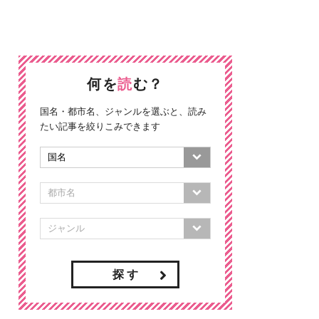
何を
読
む？
国名・都市名、ジャンルを選ぶと、読み
たい記事を絞りこみできます
探 す