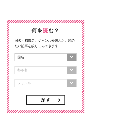
何を
読
む？
国名・都市名、ジャンルを選ぶと、読み
たい記事を絞りこみできます
探 す