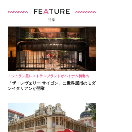
FE
A
TURE
特集
ミシュラン星レストランブランドがベトナム初進出
「ザ・レヴェリー サイゴン」に世界屈指のモダ
ンイタリアンが開業