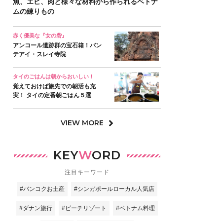
魚、エビ、肉と様々な材料から作られるベトナ
ムの練りもの
赤く優美な『女の砦』
アンコール遺跡群の宝石箱！バン
テアイ・スレイ寺院
タイのごはんは朝からおいしい！
覚えておけば旅先での朝活も充
実！ タイの定番朝ごはん５選
VIEW MORE
KEY
W
ORD
注目キーワード
#バンコクお土産
#シンガポールローカル人気店
#ダナン旅行
#ビーチリゾート
#ベトナム料理