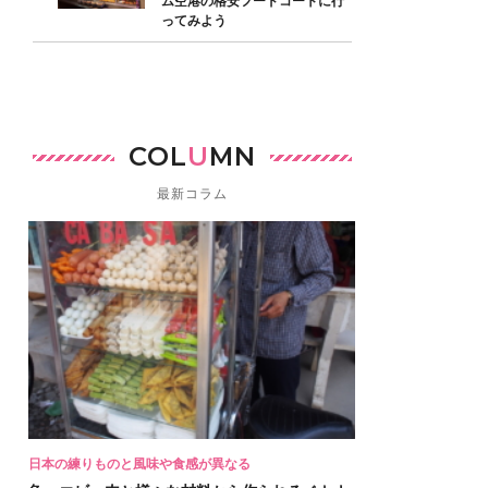
ム空港の格安フードコートに行
ってみよう
COL
U
MN
最新コラム
日本の練りものと風味や食感が異なる