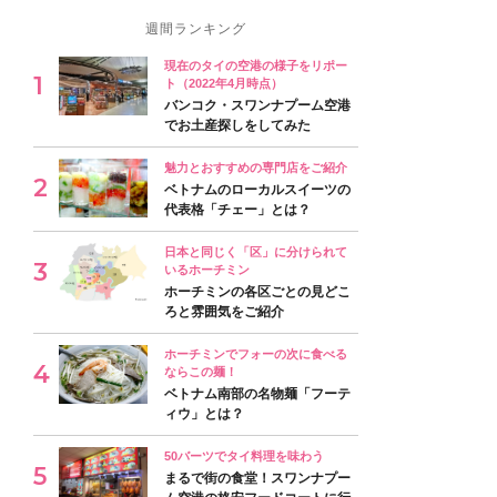
週間ランキング
現在のタイの空港の様子をリポー
ト（2022年4月時点）
バンコク・スワンナプーム空港
でお土産探しをしてみた
魅力とおすすめの専門店をご紹介
ベトナムのローカルスイーツの
代表格「チェー」とは？
日本と同じく「区」に分けられて
いるホーチミン
ホーチミンの各区ごとの見どこ
ろと雰囲気をご紹介
ホーチミンでフォーの次に食べる
ならこの麺！
ベトナム南部の名物麺「フーテ
ィウ」とは？
50バーツでタイ料理を味わう
まるで街の食堂！スワンナプー