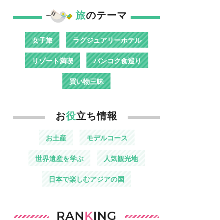
旅
のテーマ
女子旅
ラグジュアリーホテル
リゾート満喫
バンコク食巡り
買い物三昧
お
役
立ち情報
お土産
モデルコース
世界遺産を学ぶ
人気観光地
日本で楽しむアジアの国
RAN
K
ING