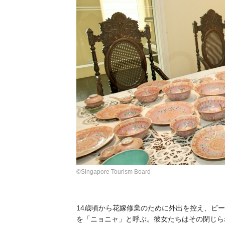
©Singapore Tourism Board
14歳頃から花嫁修業のために外出を控え、ビ
を「
ニョニャ
」と呼ぶ。彼女たちはその閉じら