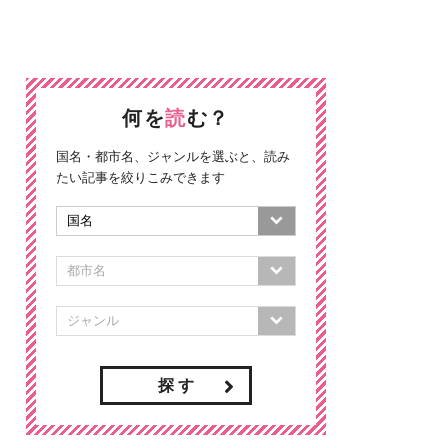
何を
読
む？
国名・都市名、ジャンルを選ぶと、読み
たい記事を絞りこみできます
探 す