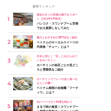
週間ランキング
現在のタイの空港の様子をリポー
ト（2022年4月時点）
バンコク・スワンナプーム空港
でお土産探しをしてみた
魅力とおすすめの専門店をご紹介
ベトナムのローカルスイーツの
代表格「チェー」とは？
日本と同じく「区」に分けられて
いるホーチミン
ホーチミンの各区ごとの見どこ
ろと雰囲気をご紹介
ホーチミンでフォーの次に食べる
ならこの麺！
ベトナム南部の名物麺「フーテ
ィウ」とは？
50バーツでタイ料理を味わう
まるで街の食堂！スワンナプー