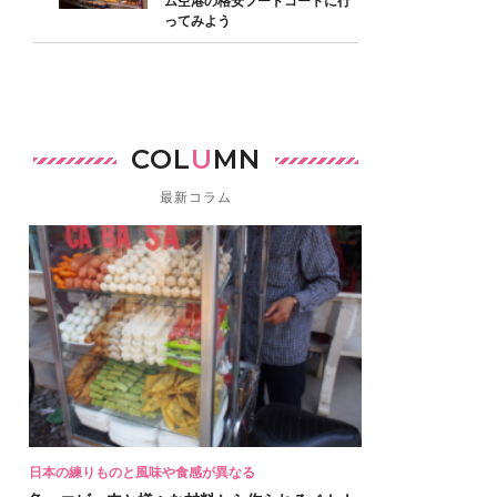
ム空港の格安フードコートに行
ってみよう
COL
U
MN
最新コラム
日本の練りものと風味や食感が異なる