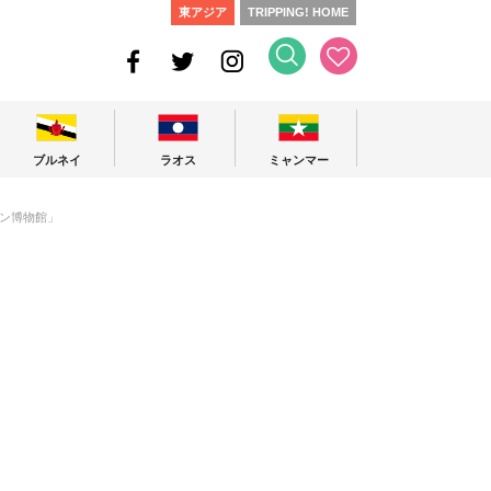
東アジア
TRIPPING! HOME
ブルネイ
ラオス
ミャンマー
ン博物館」