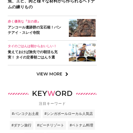
魚、エビ、肉と様々な材料から作られるベトナ
ムの練りもの
赤く優美な『女の砦』
アンコール遺跡群の宝石箱！バン
テアイ・スレイ寺院
タイのごはんは朝からおいしい！
覚えておけば旅先での朝活も充
実！ タイの定番朝ごはん５選
VIEW MORE
KEY
W
ORD
注目キーワード
#バンコクお土産
#シンガポールローカル人気店
#ダナン旅行
#ビーチリゾート
#ベトナム料理