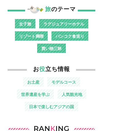
旅
のテーマ
女子旅
ラグジュアリーホテル
リゾート満喫
バンコク食巡り
買い物三昧
お
役
立ち情報
お土産
モデルコース
世界遺産を学ぶ
人気観光地
日本で楽しむアジアの国
RAN
K
ING