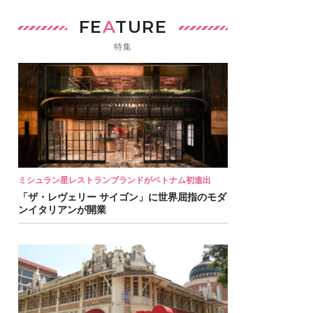
FE
A
TURE
特集
ミシュラン星レストランブランドがベトナム初進出
「ザ・レヴェリー サイゴン」に世界屈指のモダ
ンイタリアンが開業