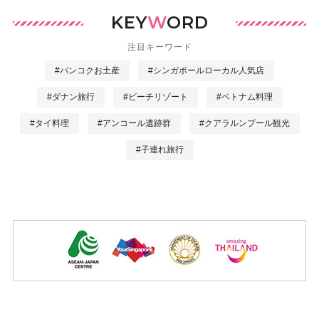
KEY
W
ORD
注目キーワード
#バンコクお土産
#シンガポールローカル人気店
#ダナン旅行
#ビーチリゾート
#ベトナム料理
#タイ料理
#アンコール遺跡群
#クアラルンプール観光
#子連れ旅行