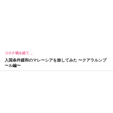
コロナ禍を経て…
入国条件緩和のマレーシアを旅してみた 〜クアラルンプ
ール編〜