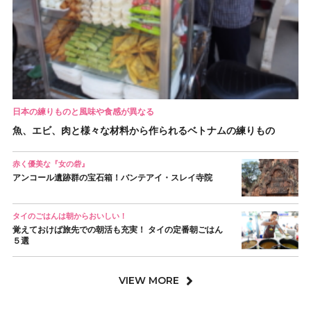
日本の練りものと風味や食感が異なる
魚、エビ、肉と様々な材料から作られるベトナムの練りもの
赤く優美な『女の砦』
アンコール遺跡群の宝石箱！バンテアイ・スレイ寺院
タイのごはんは朝からおいしい！
覚えておけば旅先での朝活も充実！ タイの定番朝ごはん
５選
VIEW MORE