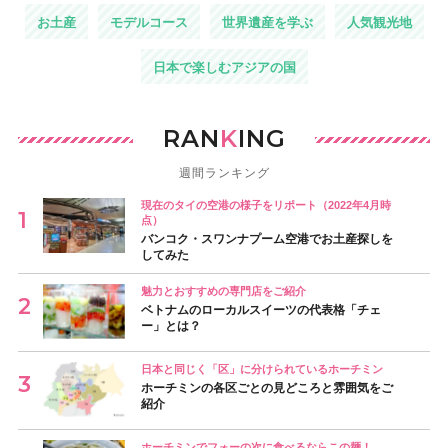
お土産
モデルコース
世界遺産を学ぶ
人気観光地
日本で楽しむアジアの国
RAN
K
ING
週間ランキング
現在のタイの空港の様子をリポート（2022年4月時
点）
バンコク・スワンナプーム空港でお土産探しを
してみた
魅力とおすすめの専門店をご紹介
ベトナムのローカルスイーツの代表格「チェ
ー」とは？
日本と同じく「区」に分けられているホーチミン
ホーチミンの各区ごとの見どころと雰囲気をご
紹介
ホーチミンでフォーの次に食べるならこの麺！