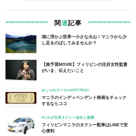
関
連
記事
湖に浮かぶ世界一小さな火山！マニラから少
し足をのばしてみませんか？
【旅予習MOVIE】フィリピンの注目女性監督
がいま、伝えたいこと
おしゃれローカルHOT PICK!
マニラのインディペンデント映画をチェック
するならココ
H.I.S.が日系タクシー会社と提携
フィリピンマニラのタクシー配車はLINEで安
心便利