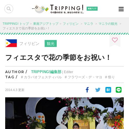
東南アジア
TRIPPING! トップ
東南アジアトップ
フィリピン
マニラ
マニラの観光
フィエスタで花の季節をお祝い！
フィリピン
観光
フィエスタで花の季節をお祝い！
AUTHOR /
TRIPPING!編集部
| Editer
TAG /
カラバオフェスティバル
フラワーズ・デ・マヨ
祭り
2014.4.3 更新