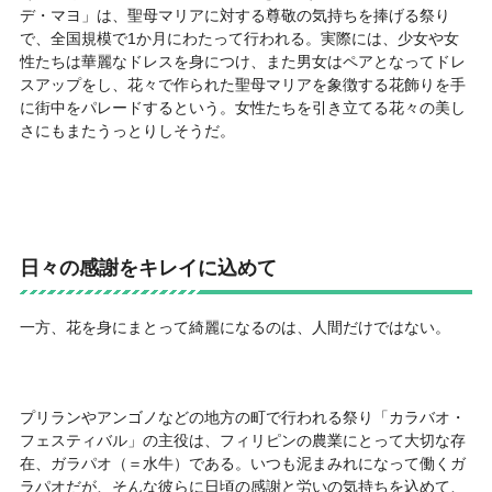
デ・マヨ」は、聖母マリアに対する尊敬の気持ちを捧げる祭り
で、全国規模で1か月にわたって行われる。実際には、少女や女
性たちは華麗なドレスを身につけ、また男女はペアとなってドレ
スアップをし、花々で作られた聖母マリアを象徴する花飾りを手
に街中をパレードするという。女性たちを引き立てる花々の美し
さにもまたうっとりしそうだ。
日々の感謝をキレイに込めて
一方、花を身にまとって綺麗になるのは、人間だけではない。
プリランやアンゴノなどの地方の町で行われる祭り「カラバオ・
フェスティバル」の主役は、フィリピンの農業にとって大切な存
在、ガラパオ（＝水牛）である。いつも泥まみれになって働くガ
ラパオだが、そんな彼らに日頃の感謝と労いの気持ちを込めて、