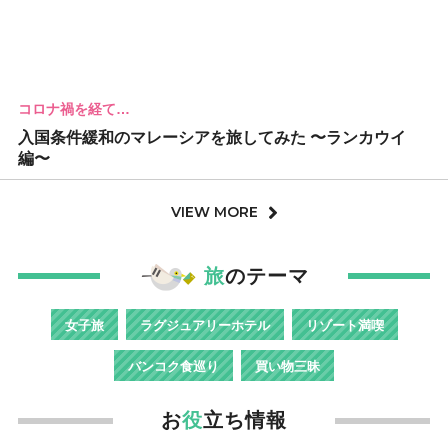
コロナ禍を経て…
入国条件緩和のマレーシアを旅してみた 〜ランカウイ
編〜
VIEW MORE
旅
のテーマ
女子旅
ラグジュアリーホテル
リゾート満喫
バンコク食巡り
買い物三昧
お
役
立ち情報