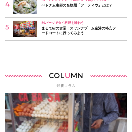
ベトナム南部の名物麺「フーティウ」とは？
50バーツでタイ料理を味わう
まるで街の食堂！スワンナプーム空港の格安フ
ードコートに行ってみよう
COL
U
MN
最新コラム