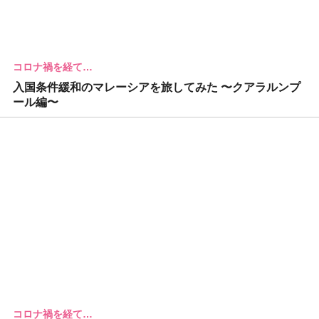
コロナ禍を経て…
入国条件緩和のマレーシアを旅してみた 〜クアラルンプ
ール編〜
コロナ禍を経て…