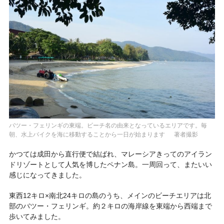
バツー・フェリンギの東端。ビーチ名の由来となっているエリアです。毎
朝、水上バイクを海に移動することから一日が始まります 著者撮影
かつては成田から直行便で結ばれ、マレーシアきってのアイラン
ドリゾートとして人気を博したペナン島。一周回って、またいい
感じになってきました。
東西12キロ×南北24キロの島のうち、メインのビーチエリアは北
部のバツー・フェリンギ。約２キロの海岸線を東端から西端まで
歩いてみました。