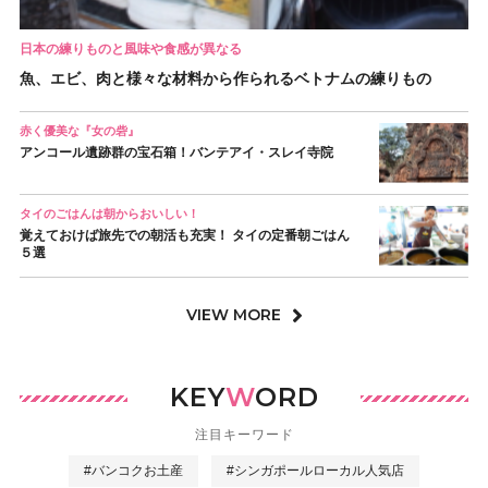
日本の練りものと風味や食感が異なる
魚、エビ、肉と様々な材料から作られるベトナムの練りもの
赤く優美な『女の砦』
アンコール遺跡群の宝石箱！バンテアイ・スレイ寺院
タイのごはんは朝からおいしい！
覚えておけば旅先での朝活も充実！ タイの定番朝ごはん
５選
VIEW MORE
KEY
W
ORD
注目キーワード
#バンコクお土産
#シンガポールローカル人気店