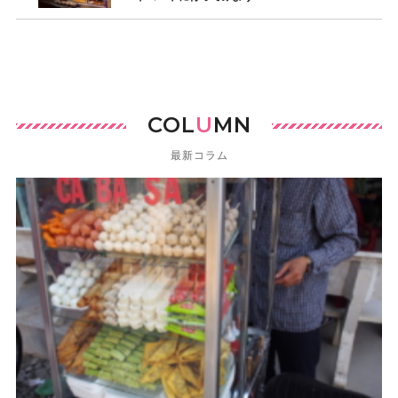
COL
U
MN
最新コラム