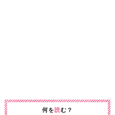
何を
読
む？