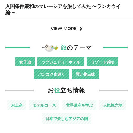
入国条件緩和のマレーシアを旅してみた 〜ランカウイ
編〜
VIEW MORE
旅
のテーマ
女子旅
ラグジュアリーホテル
リゾート満喫
バンコク食巡り
買い物三昧
お
役
立ち情報
お土産
モデルコース
世界遺産を学ぶ
人気観光地
日本で楽しむアジアの国