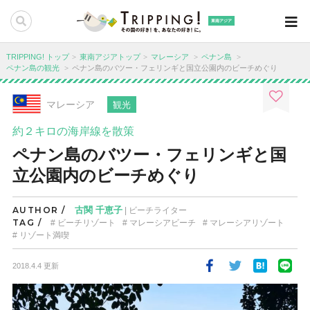
東南アジア
TRIPPING! トップ
東南アジアトップ
マレーシア
ペナン島
ペナン島の観光
ペナン島のバツー・フェリンギと国立公園内のビーチめぐり
マレーシア
観光
約２キロの海岸線を散策
ペナン島のバツー・フェリンギと国
立公園内のビーチめぐり
AUTHOR /
古関 千恵子
| ビーチライター
TAG /
ビーチリゾート
マレーシアビーチ
マレーシアリゾート
リゾート満喫
2018.4.4 更新