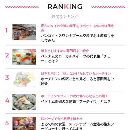
RAN
K
ING
週間ランキング
現在のタイの空港の様子をリポート（2022年4月時
点）
バンコク・スワンナプーム空港でお土産探しを
してみた
魅力とおすすめの専門店をご紹介
ベトナムのローカルスイーツの代表格「チェ
ー」とは？
日本と同じく「区」に分けられているホーチミン
ホーチミンの各区ごとの見どころと雰囲気をご
紹介
ホーチミンでフォーの次に食べるならこの麺！
ベトナム南部の名物麺「フーティウ」とは？
50バーツでタイ料理を味わう
まるで街の食堂！スワンナプーム空港の格安フ
ードコートに行ってみよう