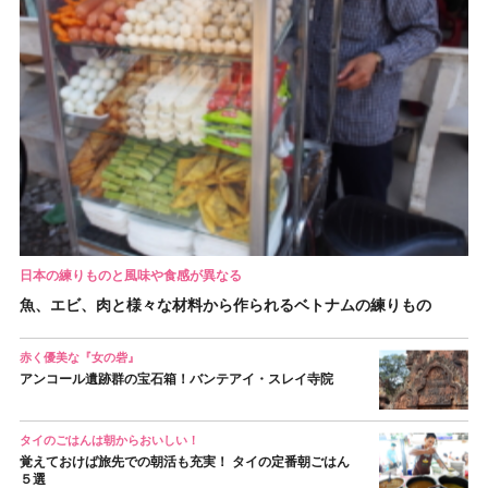
日本の練りものと風味や食感が異なる
魚、エビ、肉と様々な材料から作られるベトナムの練りもの
赤く優美な『女の砦』
アンコール遺跡群の宝石箱！バンテアイ・スレイ寺院
タイのごはんは朝からおいしい！
覚えておけば旅先での朝活も充実！ タイの定番朝ごはん
５選