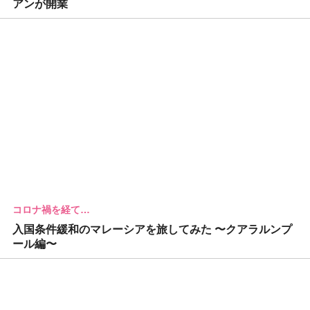
アンが開業
コロナ禍を経て…
入国条件緩和のマレーシアを旅してみた 〜クアラルンプ
ール編〜