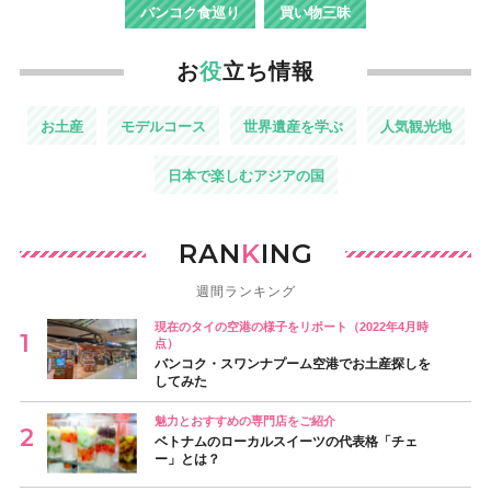
バンコク食巡り
買い物三昧
お
役
立ち情報
お土産
モデルコース
世界遺産を学ぶ
人気観光地
日本で楽しむアジアの国
RAN
K
ING
週間ランキング
現在のタイの空港の様子をリポート（2022年4月時
点）
バンコク・スワンナプーム空港でお土産探しを
してみた
魅力とおすすめの専門店をご紹介
ベトナムのローカルスイーツの代表格「チェ
ー」とは？