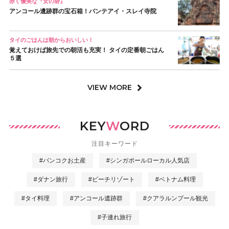
赤く優美な『女の砦』
アンコール遺跡群の宝石箱！バンテアイ・スレイ寺院
タイのごはんは朝からおいしい！
覚えておけば旅先での朝活も充実！ タイの定番朝ごはん
５選
VIEW MORE
KEY
W
ORD
注目キーワード
#バンコクお土産
#シンガポールローカル人気店
#ダナン旅行
#ビーチリゾート
#ベトナム料理
#タイ料理
#アンコール遺跡群
#クアラルンプール観光
#子連れ旅行