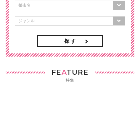
探 す
FE
A
TURE
特集