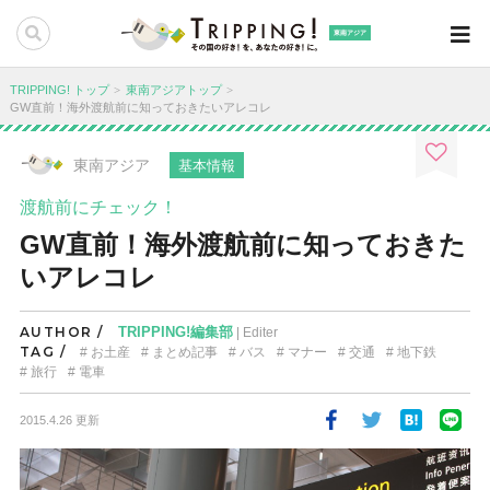
東南アジア
TRIPPING! トップ
東南アジアトップ
GW直前！海外渡航前に知っておきたいアレコレ
東南アジア
基本情報
渡航前にチェック！
GW直前！海外渡航前に知っておきた
いアレコレ
AUTHOR /
TRIPPING!編集部
| Editer
TAG /
お土産
まとめ記事
バス
マナー
交通
地下鉄
旅行
電車
2015.4.26 更新