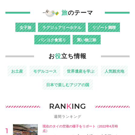
旅
のテーマ
女子旅
ラグジュアリーホテル
リゾート満喫
バンコク食巡り
買い物三昧
お
役
立ち情報
お土産
モデルコース
世界遺産を学ぶ
人気観光地
日本で楽しむアジアの国
RAN
K
ING
週間ランキング
現在のタイの空港の様子をリポート（2022年4月時
点）