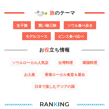
旅
のテーマ
女子旅
買い物三昧
ソウル食べ歩き
モデルコース
ピンス食べ比べ
お
役
立ち情報
ソウルローカル人気店
台湾料理
韓国料理
お土産
香港ローカル食堂＆屋台
日本で楽しむアジアの国
RAN
K
ING