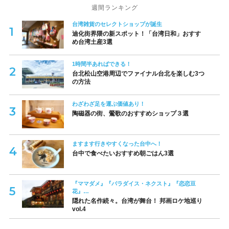
週間ランキング
台湾雑貨のセレクトショップが誕生
迪化街界隈の新スポット！「台湾日和」おすす
め台湾土産3選
1時間半あればできる！
台北松山空港周辺でファイナル台北を楽しむ3つ
の方法
わざわざ足を運ぶ価値あり！
陶磁器の街、鶯歌のおすすめショップ３選
ますます行きやすくなった台中へ！
台中で食べたいおすすめ朝ごはん3選
『ママダメ』『パラダイス・ネクスト』『恋恋豆
花』…
隠れた名作続々。台湾が舞台！ 邦画ロケ地巡り
vol.4