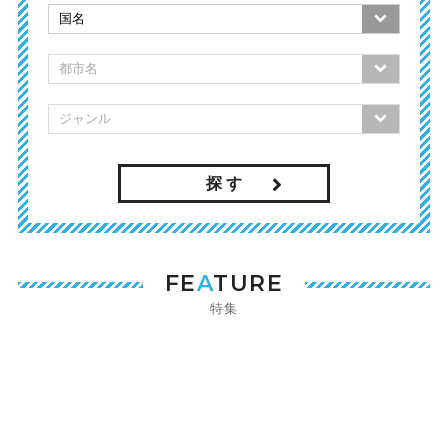
探 す
FE
A
TURE
特集