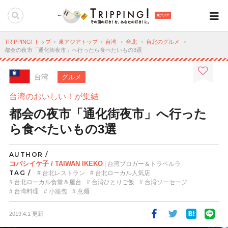
東アジア
TRIPPING! トップ
東アジアトップ
台湾
台北
台北のグルメ
都会の夜市「通化街夜市」へ行ったら食べたいもの3選
台湾
グルメ
台湾のおいしい！が集結
都会の夜市「通化街夜市」へ行った
ら食べたいもの3選
AUTHOR /
コバシイケ子 / TAIWAN IKEKO
| 台湾ブロガー＆トラベルラ
TAG /
台北レストラン
台北ローカル人気店
台北ローカル食堂＆屋台
台湾ひとりご飯
台湾ソーセージ
台湾料理
小籠包
意麺
2019.4.1 更新