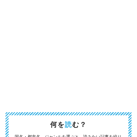
何を
読
む？
国名・都市名、ジャンルを選ぶと、読みたい記事を絞り