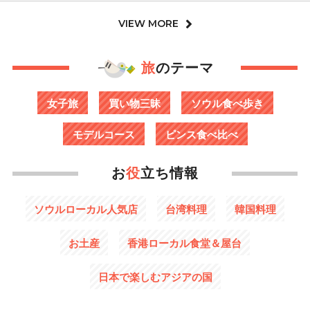
VIEW MORE
旅
のテーマ
女子旅
買い物三昧
ソウル食べ歩き
モデルコース
ピンス食べ比べ
お
役
立ち情報
ソウルローカル人気店
台湾料理
韓国料理
お土産
香港ローカル食堂＆屋台
日本で楽しむアジアの国