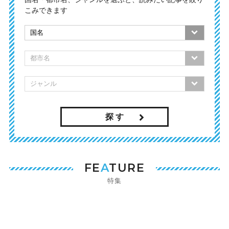
こみできます
探 す
FE
A
TURE
特集