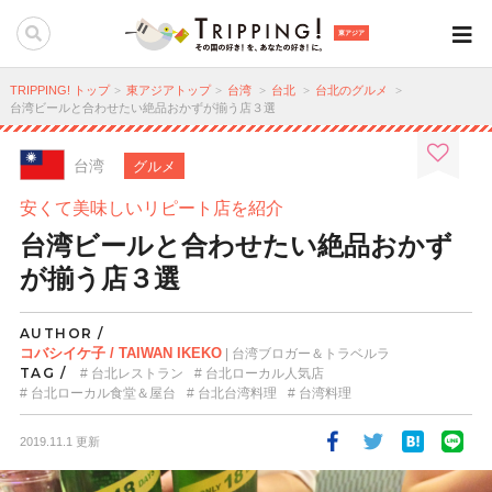
東アジア
TRIPPING! トップ
東アジアトップ
台湾
台北
台北のグルメ
台湾ビールと合わせたい絶品おかずが揃う店３選
台湾
グルメ
安くて美味しいリピート店を紹介
台湾ビールと合わせたい絶品おかず
が揃う店３選
AUTHOR /
コバシイケ子 / TAIWAN IKEKO
| 台湾ブロガー＆トラベルラ
TAG /
台北レストラン
台北ローカル人気店
台北ローカル食堂＆屋台
台北台湾料理
台湾料理
2019.11.1 更新