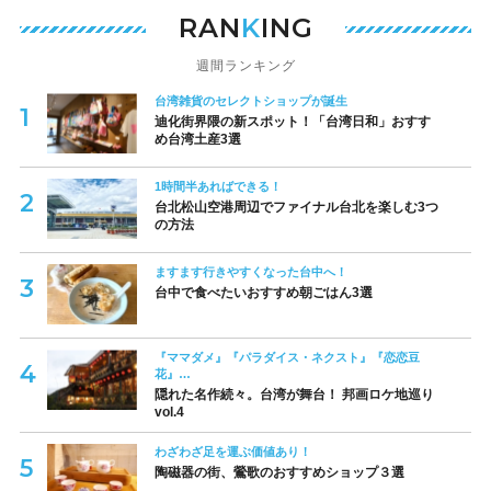
RAN
K
ING
週間ランキング
台湾雑貨のセレクトショップが誕生
迪化街界隈の新スポット！「台湾日和」おすす
め台湾土産3選
1時間半あればできる！
台北松山空港周辺でファイナル台北を楽しむ3つ
の方法
ますます行きやすくなった台中へ！
台中で食べたいおすすめ朝ごはん3選
『ママダメ』『パラダイス・ネクスト』『恋恋豆
花』…
隠れた名作続々。台湾が舞台！ 邦画ロケ地巡り
vol.4
わざわざ足を運ぶ価値あり！
陶磁器の街、鶯歌のおすすめショップ３選