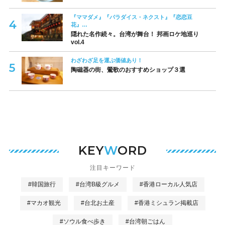
『ママダメ』『パラダイス・ネクスト』『恋恋豆
花』…
隠れた名作続々。台湾が舞台！ 邦画ロケ地巡り
vol.4
わざわざ足を運ぶ価値あり！
陶磁器の街、鶯歌のおすすめショップ３選
KEY
W
ORD
注目キーワード
#韓国旅行
#台湾B級グルメ
#香港ローカル人気店
#マカオ観光
#台北お土産
#香港ミシュラン掲載店
#ソウル食べ歩き
#台湾朝ごはん