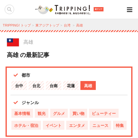
東アジア
TRIPPING! トップ
東アジアトップ
台湾
高雄
高雄
高雄 の最新記事
都市
台中
台北
台南
花蓮
高雄
ジャンル
基本情報
観光
グルメ
買い物
ビューティー
ホテル・宿泊
イベント
エンタメ
ニュース
特集