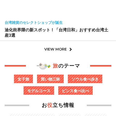
台湾雑貨のセレクトショップが誕生
迪化街界隈の新スポット！「台湾日和」おすすめ台湾土
産3選
VIEW MORE
旅
のテーマ
女子旅
買い物三昧
ソウル食べ歩き
モデルコース
ピンス食べ比べ
お
役
立ち情報