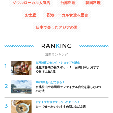
ソウルローカル人気店
台湾料理
韓国料理
お土産
香港ローカル食堂＆屋台
日本で楽しむアジアの国
RAN
K
ING
週間ランキング
台湾雑貨のセレクトショップが誕生
迪化街界隈の新スポット！「台湾日和」おすす
め台湾土産3選
1時間半あればできる！
台北松山空港周辺でファイナル台北を楽しむ3つ
の方法
ますます行きやすくなった台中へ！
台中で食べたいおすすめ朝ごはん3選