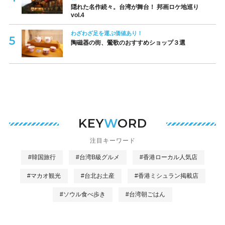
隠れた名作続々。台湾が舞台！ 邦画ロケ地巡り
vol.4
わざわざ足を運ぶ価値あり！
陶磁器の街、鶯歌のおすすめショップ３選
KEY
W
ORD
注目キーワード
#韓国旅行
#台湾B級グルメ
#香港ローカル人気店
#マカオ観光
#台北お土産
#香港ミシュラン掲載店
#ソウル食べ歩き
#台湾朝ごはん