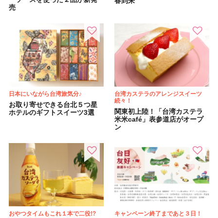
春到来
売
日本にいながら台湾旅気分♪
台湾カステラのアレンジスイーツ
続々！
お取り寄せできる台北５つ星
関東初上陸！「台湾カステラ
ホテルのギフトスイーツ3選
米米café」表参道店がオープ
ン
おやつタイムもこれ１本で二役!?
キャンペーン終了まであと３日！