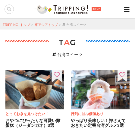
東アジア
TRIPPING! トップ
東アジアトップ
台湾スイーツ
T
A
G
台湾スイーツ
とっておきを見つけたい！
行列に並ぶ価値あり
おやつにぴったりな可愛い雞
やっぱり美味しい！押さえて
蛋糕（ジーダンガオ）3選
おきたい定番台湾グルメ3選