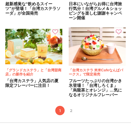
超新感覚な“飲めるスイー
日本にいながらお得に台湾旅
ツ”が登場！「台湾カステラソ
行気分！台湾グルメ＆ショッ
ーダ」が全国発売
ピングを楽しむ謝謝キャンペ
ーン開催
「グランドカステラ」と「台湾甜商
「台湾カステラ 米米Cafeなんばパ
店」の新作を紹介
ークス」で限定発売
「台湾カステラ」人気店の夏
フルーツたっぷりの台湾かき
限定フレーバーに注目！
氷登場！「台湾しろくま」
「烏龍茶とオレンジ」…気に
なるオリジナルフレーバー
1
2