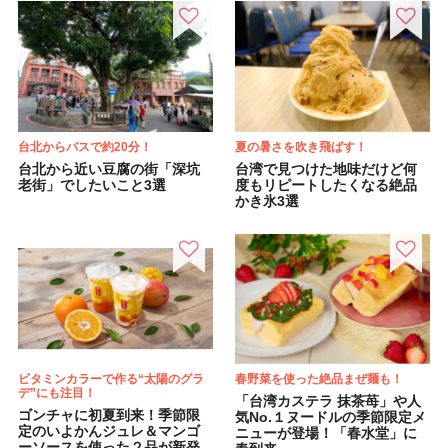
台北からバスで約20分！
夏の暑さを吹き飛ばす！
台北から近い豆腐の街「深坑
台湾で見つけた地味だけど何
老街」でしたいこと3選
度もリピートしたくなる絶品
かき氷3選
ビタミンカラーで作る“太陽のグラ
春野菜を使った絶品まぜ麺も！
デ”にも注目！
「台湾カステラ 抹茶苺」や人
ゴンチャに初夏到来！季節限
気No.１ヌードルの季節限定メ
定のいよかんジュレ＆マンゴ
ニューが登場！「春水堂」に
ーソースを使った２品が新発