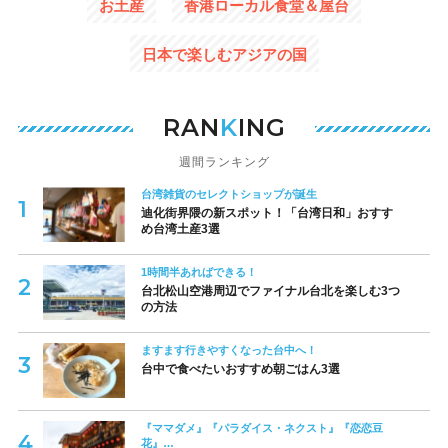
お土産
香港ローカル食堂＆屋台
日本で楽しむアジアの国
RAN
K
ING
週間ランキング
台湾雑貨のセレクトショップが誕生
迪化街界隈の新スポット！「台湾日和」おすす
め台湾土産3選
1時間半あればできる！
台北松山空港周辺でファイナル台北を楽しむ3つ
の方法
ますます行きやすくなった台中へ！
台中で食べたいおすすめ朝ごはん3選
『ママダメ』『パラダイス・ネクスト』『恋恋豆
花』…