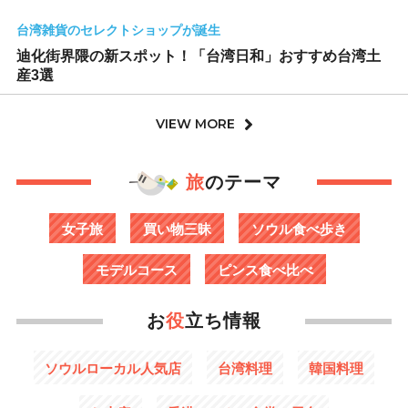
台湾雑貨のセレクトショップが誕生
迪化街界隈の新スポット！「台湾日和」おすすめ台湾土
産3選
VIEW MORE
旅
のテーマ
女子旅
買い物三昧
ソウル食べ歩き
モデルコース
ピンス食べ比べ
お
役
立ち情報
ソウルローカル人気店
台湾料理
韓国料理