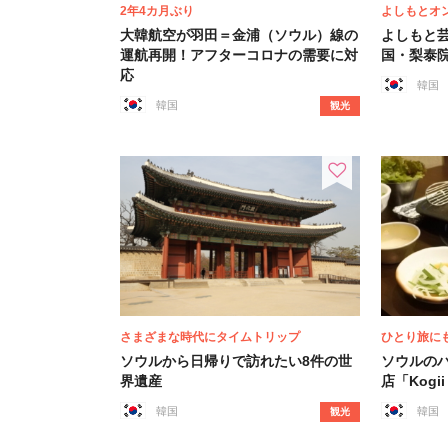
2年4カ月ぶり
よしもとオ
大韓航空が羽田＝金浦（ソウル）線の
よしもと芸
運航再開！アフターコロナの需要に対
国・梨泰
応
韓国
韓国
観光
さまざまな時代にタイムトリップ
ひとり旅に
ソウルから日帰りで訪れたい8件の世
ソウルの
界遺産
店「Kogii
韓国
韓国
観光