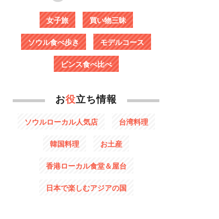
女子旅
買い物三昧
ソウル食べ歩き
モデルコース
ピンス食べ比べ
お
役
立ち情報
ソウルローカル人気店
台湾料理
韓国料理
お土産
香港ローカル食堂＆屋台
日本で楽しむアジアの国