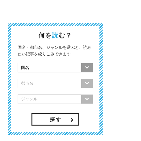
何を
読
む？
国名・都市名、ジャンルを選ぶと、読み
たい記事を絞りこみできます
探 す