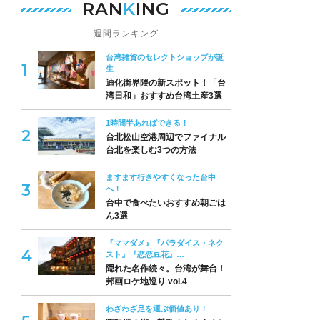
RAN
K
ING
週間ランキング
台湾雑貨のセレクトショップが誕
生
迪化街界隈の新スポット！「台
湾日和」おすすめ台湾土産3選
1時間半あればできる！
台北松山空港周辺でファイナル
台北を楽しむ3つの方法
ますます行きやすくなった台中
へ！
台中で食べたいおすすめ朝ごは
ん3選
『ママダメ』『パラダイス・ネク
スト』『恋恋豆花』…
隠れた名作続々。台湾が舞台！
邦画ロケ地巡り vol.4
わざわざ足を運ぶ価値あり！