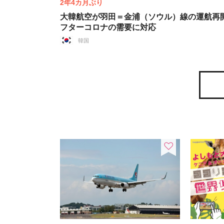
2年4カ月ぶり
大韓航空が羽田＝金浦（ソウル）線の運航再
フターコロナの需要に対応
韓国