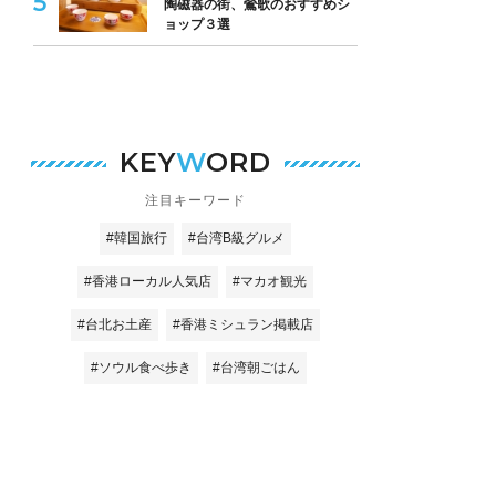
陶磁器の街、鶯歌のおすすめシ
ョップ３選
KEY
W
ORD
注目キーワード
#韓国旅行
#台湾B級グルメ
#香港ローカル人気店
#マカオ観光
#台北お土産
#香港ミシュラン掲載店
#ソウル食べ歩き
#台湾朝ごはん