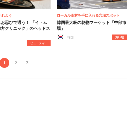
いれよう
ローカル食材を手に入れる穴場スポット
もお忍びで通う！ 「イ・ム
韓国最大級の乾物マーケット「中部市
韓方クリニック」のヘッドス
場」
韓国
買い物
ビューティー
1
2
3