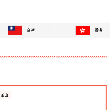
! 東アジアの今が分かる旅の情報サイト
台湾
香港
釜山