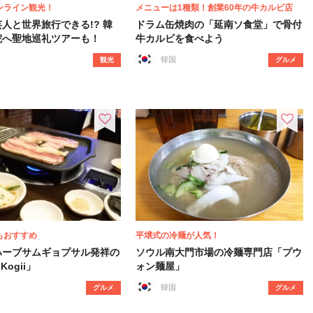
ンライン観光！
メニューは1種類！創業60年の牛カルビ店
人と世界旅行できる!? 韓
ドラム缶焼肉の「延南ソ食堂」で骨付
院へ聖地巡礼ツアーも！
牛カルビを食べよう
韓国
観光
グルメ
もおすすめ
平壌式の冷麺が人気！
ハーブサムギョプサル発祥の
ソウル南大門市場の冷麺専門店「プウ
 Kogii」
ォン麺屋」
韓国
グルメ
グルメ