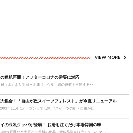
VIEW MORE
線の運航再開！アフターコロナの需要に対応
29日（水）より羽田＝金浦（ソウル）線の運航を再開する･･･
が大集合！「自由が丘スイーツフォレスト」が今夏リニューアル
003年11月にオープンして以降、“スイーツの街・自由が丘･･･
イの豆乳クッパが登場！ お湯を注ぐだけ本場韓国の味
味噌や豆乳など大豆が主原料の食品・飲料品類を販売しているマル･･･