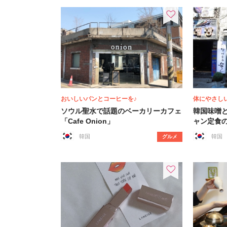
おいしいパンとコーヒーを♪
体にやさし
ソウル聖水で話題のベーカリーカフェ
韓国味噌
「Cafe Onion」
ャン定食
韓国
韓国
グルメ