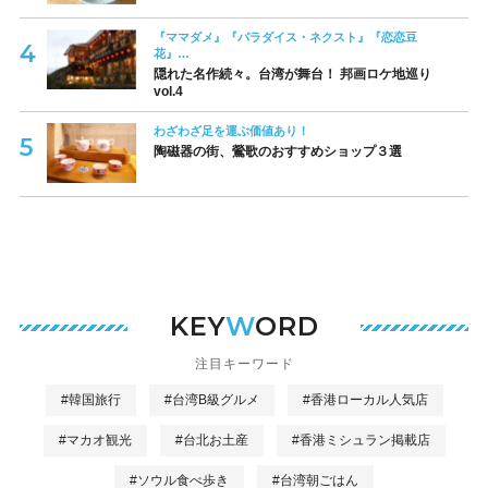
『ママダメ』『パラダイス・ネクスト』『恋恋豆
花』…
隠れた名作続々。台湾が舞台！ 邦画ロケ地巡り
vol.4
わざわざ足を運ぶ価値あり！
陶磁器の街、鶯歌のおすすめショップ３選
KEY
W
ORD
注目キーワード
#韓国旅行
#台湾B級グルメ
#香港ローカル人気店
#マカオ観光
#台北お土産
#香港ミシュラン掲載店
#ソウル食べ歩き
#台湾朝ごはん