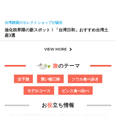
台湾雑貨のセレクトショップが誕生
迪化街界隈の新スポット！「台湾日和」おすすめ台湾土
産3選
VIEW MORE
旅
のテーマ
女子旅
買い物三昧
ソウル食べ歩き
モデルコース
ピンス食べ比べ
お
役
立ち情報