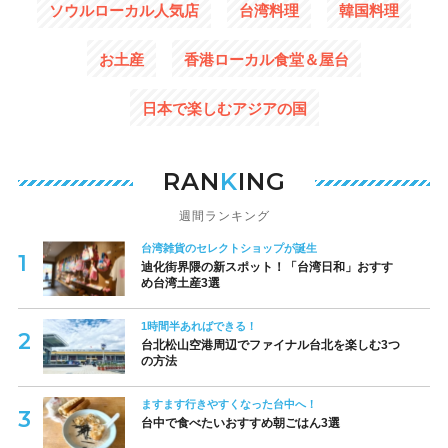
ソウルローカル人気店
台湾料理
韓国料理
お土産
香港ローカル食堂＆屋台
日本で楽しむアジアの国
RAN
K
ING
週間ランキング
台湾雑貨のセレクトショップが誕生
迪化街界隈の新スポット！「台湾日和」おすす
め台湾土産3選
1時間半あればできる！
台北松山空港周辺でファイナル台北を楽しむ3つ
の方法
ますます行きやすくなった台中へ！
台中で食べたいおすすめ朝ごはん3選