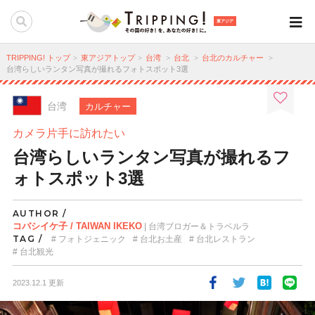
東アジア
TRIPPING! トップ
東アジアトップ
台湾
台北
台北のカルチャー
台湾らしいランタン写真が撮れるフォトスポット3選
台湾
カルチャー
カメラ片手に訪れたい
台湾らしいランタン写真が撮れるフ
ォトスポット3選
AUTHOR /
コバシイケ子 / TAIWAN IKEKO
| 台湾ブロガー＆トラベルラ
TAG /
フォトジェニック
台北お土産
台北レストラン
台北観光
2023.12.1 更新