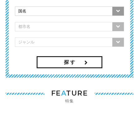
探 す
FE
A
TURE
特集