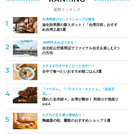
週間ランキング
台湾雑貨のセレクトショップが誕生
迪化街界隈の新スポット！「台湾日和」おすす
め台湾土産3選
1時間半あればできる！
台北松山空港周辺でファイナル台北を楽しむ3つ
の方法
ますます行きやすくなった台中へ！
台中で食べたいおすすめ朝ごはん3選
『ママダメ』『パラダイス・ネクスト』『恋恋豆
花』…
隠れた名作続々。台湾が舞台！ 邦画ロケ地巡り
vol.4
わざわざ足を運ぶ価値あり！
陶磁器の街、鶯歌のおすすめショップ３選