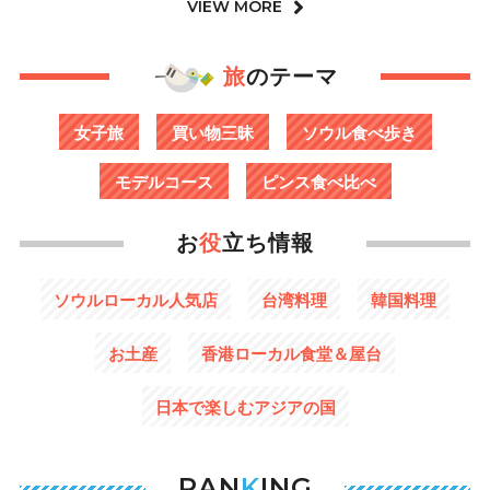
VIEW MORE
旅
のテーマ
女子旅
買い物三昧
ソウル食べ歩き
モデルコース
ピンス食べ比べ
お
役
立ち情報
ソウルローカル人気店
台湾料理
韓国料理
お土産
香港ローカル食堂＆屋台
日本で楽しむアジアの国
RAN
K
ING