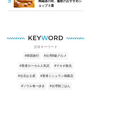
陶磁器の街、鶯歌のおすすめシ
ョップ３選
KEY
W
ORD
注目キーワード
#韓国旅行
#台湾B級グルメ
#香港ローカル人気店
#マカオ観光
#台北お土産
#香港ミシュラン掲載店
#ソウル食べ歩き
#台湾朝ごはん