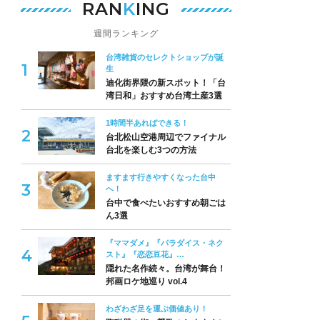
RAN
K
ING
週間ランキング
台湾雑貨のセレクトショップが誕
生
迪化街界隈の新スポット！「台
湾日和」おすすめ台湾土産3選
1時間半あればできる！
台北松山空港周辺でファイナル
台北を楽しむ3つの方法
ますます行きやすくなった台中
へ！
台中で食べたいおすすめ朝ごは
ん3選
『ママダメ』『パラダイス・ネク
スト』『恋恋豆花』…
隠れた名作続々。台湾が舞台！
邦画ロケ地巡り vol.4
わざわざ足を運ぶ価値あり！