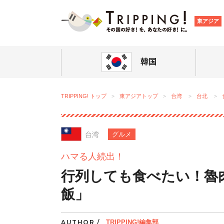
TRIPPING
東アジア
韓国
TRIPPING! トップ
東アジアトップ
台湾
台北
台湾
グルメ
ハマる人続出！
行列しても食べたい！魯
飯」
AUTHOR /
TRIPPING!編集部