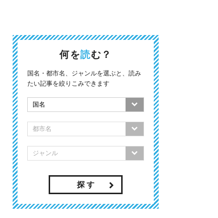
何を
読
む？
国名・都市名、ジャンルを選ぶと、読み
たい記事を絞りこみできます
探 す