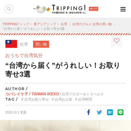
東アジア
TRIPPING! トップ
東アジアトップ
台湾
台湾のグルメ
台湾の買い物
“台湾から届く”がうれしい！お取り寄せ3選
台湾
買い物
おうちで台湾気分
“台湾から届く”がうれしい！お取り
寄せ3選
AUTHOR /
コバシイケ子 / TAIWAN IKEKO
| 台湾ブロガー＆トラベルラ
TAG /
台湾お取り寄せ
台湾お土産
台湾料理
2020.10.1 更新