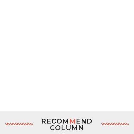
RECOM
M
END
COLUMN