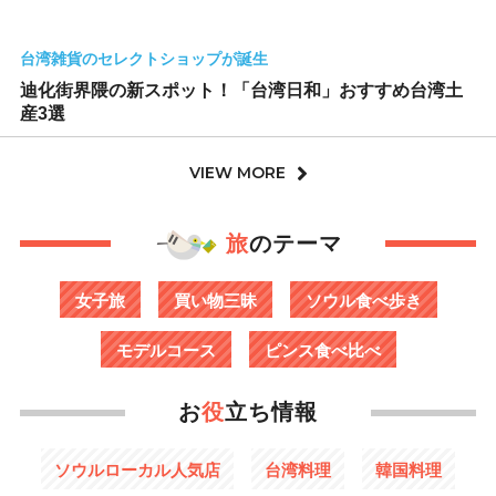
台湾雑貨のセレクトショップが誕生
迪化街界隈の新スポット！「台湾日和」おすすめ台湾土
産3選
VIEW MORE
旅
のテーマ
女子旅
買い物三昧
ソウル食べ歩き
モデルコース
ピンス食べ比べ
お
役
立ち情報
ソウルローカル人気店
台湾料理
韓国料理