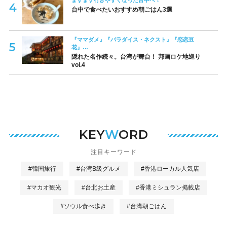
ますます行きやすくなった台中へ！
台中で食べたいおすすめ朝ごはん3選
『ママダメ』『パラダイス・ネクスト』『恋恋豆
花』…
隠れた名作続々。台湾が舞台！ 邦画ロケ地巡り
vol.4
KEY
W
ORD
注目キーワード
#韓国旅行
#台湾B級グルメ
#香港ローカル人気店
#マカオ観光
#台北お土産
#香港ミシュラン掲載店
#ソウル食べ歩き
#台湾朝ごはん