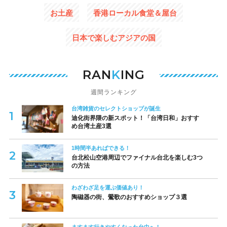
お土産
香港ローカル食堂＆屋台
日本で楽しむアジアの国
RAN
K
ING
週間ランキング
台湾雑貨のセレクトショップが誕生
迪化街界隈の新スポット！「台湾日和」おすす
め台湾土産3選
1時間半あればできる！
台北松山空港周辺でファイナル台北を楽しむ3つ
の方法
わざわざ足を運ぶ価値あり！
陶磁器の街、鶯歌のおすすめショップ３選