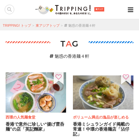
東アジア
TRIPPING! トップ
東アジアトップ
魅惑の香港麺４軒
T
A
G
魅惑の香港麺４軒
西環の人気麺食堂
ボリューム満点の逸品が楽しめる
香港で意外に珍しい“揚げ雲呑
香港ミシュランガイド掲載の
麺”の店「英記麵家」
常連！中環の香港麺店「沾仔
記」