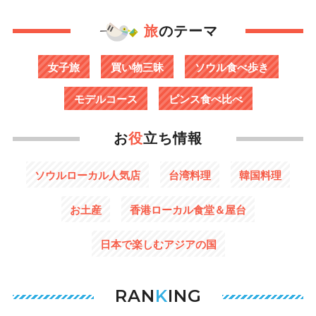
旅
のテーマ
女子旅
買い物三昧
ソウル食べ歩き
モデルコース
ピンス食べ比べ
お
役
立ち情報
ソウルローカル人気店
台湾料理
韓国料理
お土産
香港ローカル食堂＆屋台
日本で楽しむアジアの国
RAN
K
ING