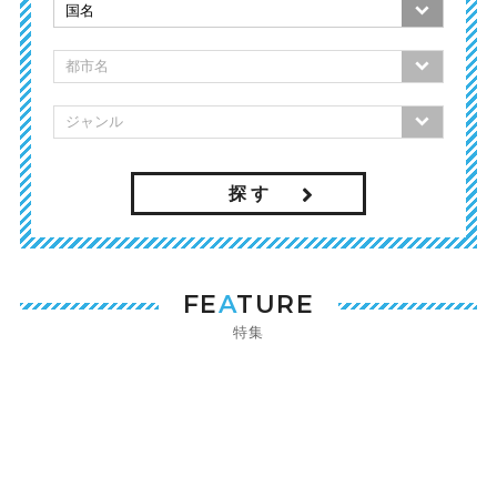
探 す
FE
A
TURE
特集