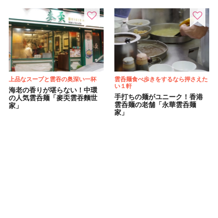
上品なスープと雲吞の奥深い一杯
雲呑麺食べ歩きをするなら押さえた
い１軒
海老の香りが堪らない！中環
手打ちの麺がユニーク！香港
の人気雲呑麺「麥奀雲吞麵世
雲呑麺の老舗「永華雲呑麺
家」
家」