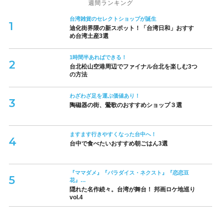
週間ランキング
台湾雑貨のセレクトショップが誕生
迪化街界隈の新スポット！「台湾日和」おすす
め台湾土産3選
1時間半あればできる！
台北松山空港周辺でファイナル台北を楽しむ3つ
の方法
わざわざ足を運ぶ価値あり！
陶磁器の街、鶯歌のおすすめショップ３選
ますます行きやすくなった台中へ！
台中で食べたいおすすめ朝ごはん3選
『ママダメ』『パラダイス・ネクスト』『恋恋豆
花』…
隠れた名作続々。台湾が舞台！ 邦画ロケ地巡り
vol.4