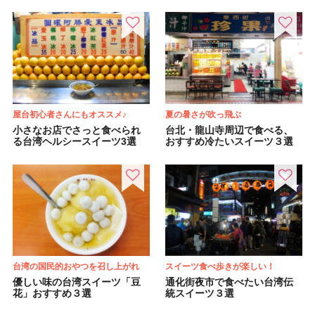
屋台初心者さんにもオススメ♪
夏の暑さが吹っ飛ぶ
小さなお店でさっと食べられ
台北・龍山寺周辺で食べる、
る台湾ヘルシースイーツ3選
おすすめ冷たいスイーツ３選
台湾の国民的おやつを召し上がれ
スイーツ食べ歩きが楽しい！
優しい味の台湾スイーツ「豆
通化街夜市で食べたい台湾伝
花」おすすめ３選
統スイーツ３選