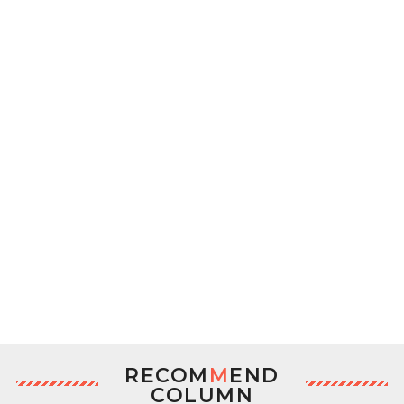
RECOM
M
END
COLUMN