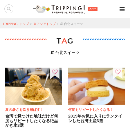
東アジア
TRIPPING! トップ
東アジアトップ
台北スイーツ
T
A
G
台北スイーツ
夏の暑さを吹き飛ばす！
何度もリピートしたくなる！
台湾で見つけた地味だけど何
2019年お気に入りにランクイ
度もリピートしたくなる絶品
ンした台湾土産3選
かき氷3選