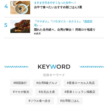
ますます行きやすくなった台中へ！
台中で食べたいおすすめ朝ごはん3選
『ママダメ』『パラダイス・ネクスト』『恋恋豆
花』…
隠れた名作続々。台湾が舞台！ 邦画ロケ地巡り
vol.4
KEY
W
ORD
注目キーワード
#韓国旅行
#台湾B級グルメ
#香港ローカル人気店
#マカオ観光
#台北お土産
#香港ミシュラン掲載店
#ソウル食べ歩き
#台湾朝ごはん