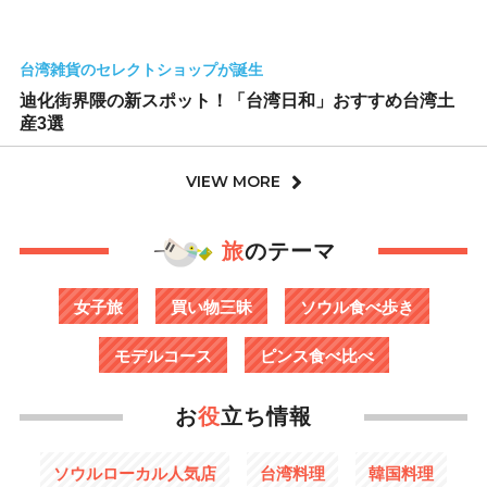
台湾雑貨のセレクトショップが誕生
迪化街界隈の新スポット！「台湾日和」おすすめ台湾土
産3選
VIEW MORE
旅
のテーマ
女子旅
買い物三昧
ソウル食べ歩き
モデルコース
ピンス食べ比べ
お
役
立ち情報
ソウルローカル人気店
台湾料理
韓国料理