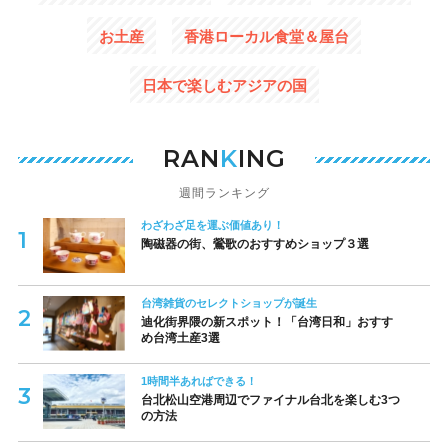
お土産
香港ローカル食堂＆屋台
日本で楽しむアジアの国
RAN
K
ING
週間ランキング
わざわざ足を運ぶ価値あり！
陶磁器の街、鶯歌のおすすめショップ３選
台湾雑貨のセレクトショップが誕生
迪化街界隈の新スポット！「台湾日和」おすす
め台湾土産3選
1時間半あればできる！
台北松山空港周辺でファイナル台北を楽しむ3つ
の方法