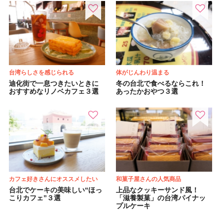
台湾らしさを感じられる
体がじんわり温まる
迪化街で一息つきたいときに
冬の台北で食べるならこれ！
おすすめなリノベカフェ３選
あったかおやつ３選
カフェ好きさんにオススメしたい
和菓子屋さんの人気商品
台北でケーキの美味しい“ほっ
上品なクッキーサンド風！
こりカフェ”３選
「滋養製菓」の台湾パイナッ
プルケーキ