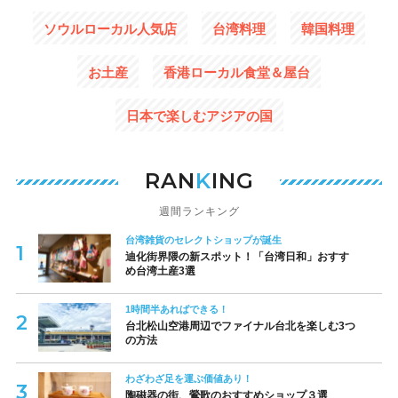
ソウルローカル人気店
台湾料理
韓国料理
お土産
香港ローカル食堂＆屋台
日本で楽しむアジアの国
RAN
K
ING
週間ランキング
台湾雑貨のセレクトショップが誕生
迪化街界隈の新スポット！「台湾日和」おすす
め台湾土産3選
1時間半あればできる！
台北松山空港周辺でファイナル台北を楽しむ3つ
の方法
わざわざ足を運ぶ価値あり！
陶磁器の街、鶯歌のおすすめショップ３選