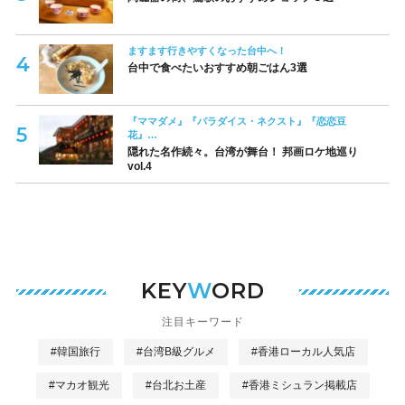
ますます行きやすくなった台中へ！
台中で食べたいおすすめ朝ごはん3選
『ママダメ』『パラダイス・ネクスト』『恋恋豆
花』…
隠れた名作続々。台湾が舞台！ 邦画ロケ地巡り
vol.4
KEY
W
ORD
注目キーワード
#韓国旅行
#台湾B級グルメ
#香港ローカル人気店
#マカオ観光
#台北お土産
#香港ミシュラン掲載店