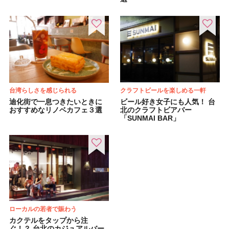
台湾らしさを感じられる
クラフトビールを楽しめる一軒
迪化街で一息つきたいときに
ビール好き女子にも人気！ 台
おすすめなリノベカフェ３選
北のクラフトビアバー
「SUNMAI BAR」
ローカルの若者で賑わう
カクテルをタップから注
ぐ！？ 台北のカジュアルバー