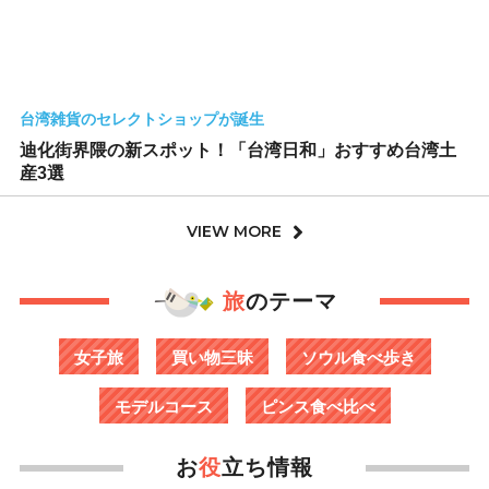
台湾雑貨のセレクトショップが誕生
迪化街界隈の新スポット！「台湾日和」おすすめ台湾土
産3選
VIEW MORE
旅
のテーマ
女子旅
買い物三昧
ソウル食べ歩き
モデルコース
ピンス食べ比べ
お
役
立ち情報