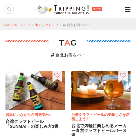
東アジア
TRIPPING! トップ
東アジアトップ
台北お酒＆バー
T
A
G
台北お酒＆バー
日本にいながら台湾旅気分♪
台湾クラフトビールの美味しさを堪
能しよう！
台湾クラフトビール
台北で気軽に楽しめるメーカ
「SUNMAI」の楽しみ方3選
ー直営クラフトビールバー３
選